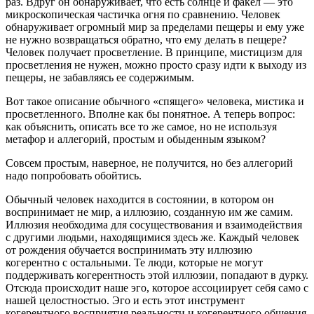
раз. Вдруг он обнаруживает, что есть солнце и факел — это
микроскопическая частичка огня по сравнению. Человек
обнаруживает огромный мир за пределами пещеры и ему уже
не нужно возвращаться обратно, что ему делать в пещере?
Человек получает просветление. В принципе, мистицизм для
просветления не нужен, можно просто сразу идти к выходу из
пещеры, не забавляясь ее содержимым.
Вот такое описание обычного «спящего» человека, мистика и
просветленного. Вполне как бы понятное. А теперь вопрос:
как объяснить, описать все то же самое, но не используя
метафор и аллегорий, простым и обыденным языком?
Совсем простым, наверное, не получится, но без аллегорий
надо попробовать обойтись.
Обычный человек находится в состоянии, в котором он
воспринимает не мир, а иллюзию, созданную им же самим.
Иллюзия необходима для сосуществования и взаимодействия
с другими людьми, находящимися здесь же. Каждый человек
от рождения обучается воспринимать эту иллюзию
когерентно с остальными. Те люди, которые не могут
поддерживать когерентность этой иллюзии, попадают в дурку.
Отсюда происходит наше эго, которое ассоциирует себя само с
нашей целостностью. Эго и есть этот инструмент
когерентного восприятия реальности и когерентного общения