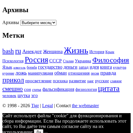
Архивы
Архивы
Метки
Жизнь
ru
bash
Анекдот
Женщина
История
Крым
Россия
Философия
СССР
Украина
Психология
Сталин
государство
деньги
идея
книга
Язык
запад
борьба
культура
алкоголь
ложь
правда
обман
манипуляция
отношения
курение
песня
прикол
просветление
развитие
психика
русские
ранг
славяне
цитата
смешно
фальсификация
сон
физиология
статья
шутка
эго
человек
© 1998 - 2026
Tigr
|
Legal
| Contact
the webmaster
Сайт использует файлы "cookie" для функционирования и
сбора информации. Если Вы продолжаете использовать этот
сайт, то Вы даёте тем самым согласие сайту на их
использование.
Да