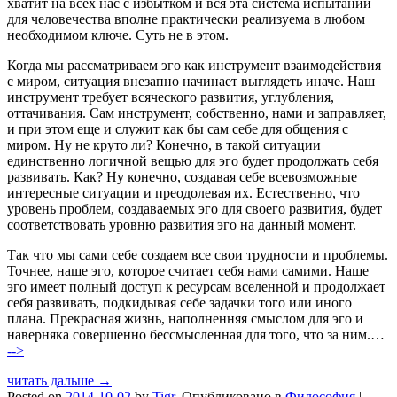
хватит на всех нас с избытком и вся эта система испытаний
для человечества вполне практически реализуема в любом
необходимом ключе. Суть не в этом.
Когда мы рассматриваем эго как инструмент взаимодействия
с миром, ситуация внезапно начинает выглядеть иначе. Наш
инструмент требует всяческого развития, углубления,
оттачивания. Сам инструмент, собственно, нами и заправляет,
и при этом еще и служит как бы сам себе для общения с
миром. Ну не круто ли? Конечно, в такой ситуации
единственно логичной вещью для эго будет продолжать себя
развивать. Как? Ну конечно, создавая себе всевозможные
интересные ситуации и преодолевая их. Естественно, что
уровень проблем, создаваемых эго для своего развития, будет
соответствовать уровню развития эго на данный момент.
Так что мы сами себе создаем все свои трудности и проблемы.
Точнее, наше эго, которое считает себя нами самими. Наше
эго имеет полный доступ к ресурсам вселенной и продолжает
себя развивать, подкидывая себе задачки того или иного
плана. Прекрасная жизнь, наполненняя смыслом для эго и
наверняка совершенно бессмысленная для того, что за ним.…
-->
читать дальше →
Posted on
2014-10-02
by
Tigr
.
Опубликовано в
Философия
|