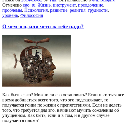
Отмечено
ego
,
ru
,
Жизнь
,
инструмент
,
преодоление
,
проблемы
,
Психология
,
развитие
,
религия
,
трудности
,
уровень
,
Философия
О чем эго, или чего ж тебе надо?
Как быть с эго? Можно ли его остановить? Если пытаться все
время добиваться всего того, что эго подсказывает, то
получается гонка по жизни с препятствиями. Если не делать
того, что требуется для эго, начинают мучить сожаления об
упущенном. Как быть, если и в том, и в другом случае
получается плохо?