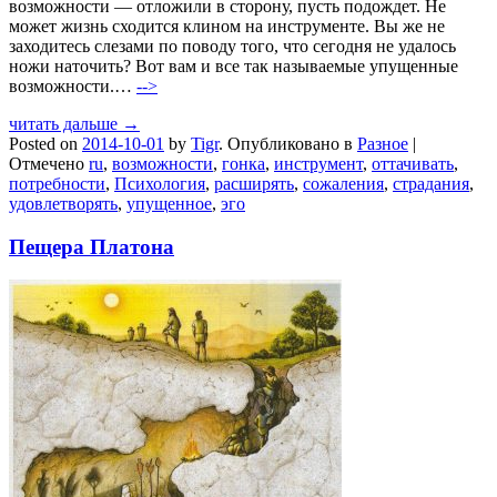
возможности — отложили в сторону, пусть подождет. Не
может жизнь сходится клином на инструменте. Вы же не
заходитесь слезами по поводу того, что сегодня не удалось
ножи наточить? Вот вам и все так называемые упущенные
возможности.…
-->
читать дальше →
Posted on
2014-10-01
by
Tigr
.
Опубликовано в
Разное
|
Отмечено
ru
,
возможности
,
гонка
,
инструмент
,
оттачивать
,
потребности
,
Психология
,
расширять
,
сожаления
,
страдания
,
удовлетворять
,
упущенное
,
эго
Пещера Платона