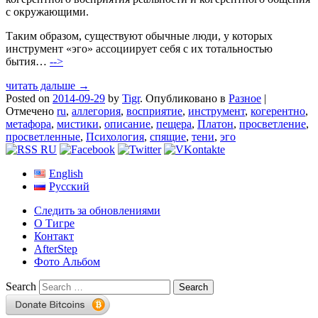
с окружающими.
Таким образом, существуют обычные люди, у которых
инструмент «эго» ассоциирует себя с их тотальностью
бытия…
-->
читать дальше →
Posted on
2014-09-29
by
Tigr
.
Опубликовано в
Разное
|
Отмечено
ru
,
аллегория
,
восприятие
,
инструмент
,
когерентно
,
метафора
,
мистики
,
описание
,
пещера
,
Платон
,
просветление
,
просветленные
,
Психология
,
спящие
,
тени
,
эго
English
Русский
Следить за обновлениями
О Тигре
Контакт
AfterStep
Фото Альбом
Search