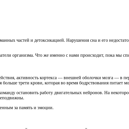
манных частей и детоксикацией. Нарушения сна и его недостаток
атели организма. Что же именно с нами происходит, пока мы сп
ействия, активность кортекса — внешней оболочки мозга — в пер
 больше трети крови, которая во время бодрствования питает мо
команду остановить работу двигательных нейронов. На некоторо
 неподвижны.
венным за память и эмоции.