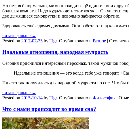
Но нет, всё нормально, мимо проходит ещё один из моих друзей,
большая комната. Надо куда-то деть этот косяк… С кушетки спр
две дымящиеся самокрутки и довольно забирается обратно.
Здороваюсь ещё с двумя друзьями. Они работают над каким-т
читать дальше →
Posted on
2017-07-25
by
Tigr
.
Опубликовано в
Разное
|
Отмечен
Идальные отношения, народная мудрость
Сегодня приснился интересный персонаж, такой мужичок говор
Идеальные отношения — это когда тебе уже говорят: «Сад
Ничего так получилось для народной мудрости во сне. Что бы
читать дальше →
Posted on
2015-10-14
by
Tigr
.
Опубликовано в
Философия
|
Отме
Что с нами происходит во время сна?