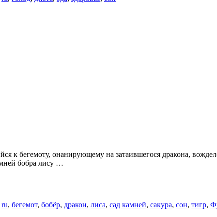
ийся к бегемоту, онанирующему на затаившегося дракона, вожде
амней бобра лису …
о
ru
,
бегемот
,
бобёр
,
дракон
,
лиса
,
сад камней
,
сакура
,
сон
,
тигр
,
Ф