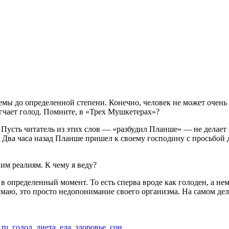
емы до определенной степени. Конечно, человек не может очень д
егчает голод. Помните, в «Трех Мушкетерах»?
Пусть читатель из этих слов — «разбудил Планше» — не делает 
. Два часа назад Планше пришел к своему господину с просьбой д
м реалиям. К чему я веду?
в определенный момент. То есть сперва вроде как голоден, а не
думаю, это просто недопонимание своего организма. На самом дел
о
ru
,
голод
,
диета
,
еда
,
здоровье
,
сон