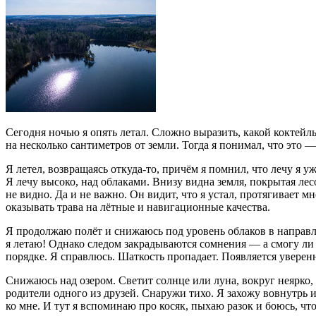
Сегодня ночью я опять летал. Сложно выразить, какой коктейль
на несколько сантиметров от земли. Тогда я понимал, что это 
Я летел, возвращаясь откуда-то, причём я помнил, что лечу я уж
Я лечу высоко, над облаками. Внизу видна земля, покрытая лесо
не видно. Да и не важно. Он видит, что я устал, протягивает м
оказывать трава на лётные и навигационные качества.
Я продолжаю полёт и снижаюсь под уровень облаков в направле
я летаю! Однако следом закрадываются сомнения — а смогу ли я 
порядке. Я справлюсь. Шаткость пропадает. Появляется уверен
Снижаюсь над озером. Светит солнце или луна, вокруг неярко, 
родители одного из друзей. Снаружи тихо. Я захожу вовнутрь и
ко мне. И тут я вспоминаю про косяк, пыхаю разок и боюсь, что