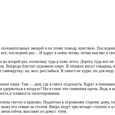
 положительных эмоций я по этому поводу чувствую. Последний р
— всё, последний раз… И вдруг я опять летаю, летаю высоко и св
е во второй раз, поскольку туда я тоже летел. Дорогу туда вот не
м. Впереди блестит огромное озеро. В облаках висит товарищ, вр
не самокрутку: на, мол, расслабься. Я такого не курю, но для ви
нии озера. Там — дом, где я смогу отдохнуть. Вдруг я понимаю,
удержаться в воздухе? Но я гоню эти сомнения прочь. Ведь я же 
ность и плавность пилотирования.
очень светло и красиво. Подлетаю к огромному старому дому, та
 вижу его семью за столом. Вверх ведут три-четыре ступени и я
 меня сейчас выставят из дома с этим.