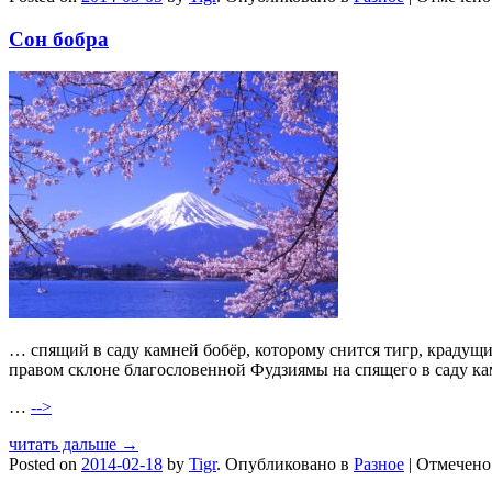
Сон бобра
… спящий в саду камней бобёр, которому снится тигр, крадущ
правом склоне благословенной Фудзиямы на спящего в саду к
…
-->
читать дальше →
Posted on
2014-02-18
by
Tigr
.
Опубликовано в
Разное
|
Отмечен