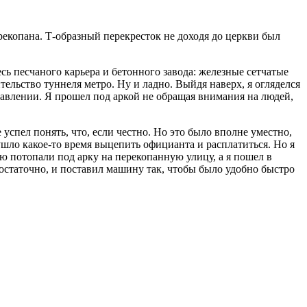
ерекопана. Т-образный перекресток не доходя до церкви был
сь песчаного карьера и бетонного завода: железные сетчатые
тельство туннеля метро. Ну и ладно. Выйдя наверх, я огляделся
правлении. Я прошел под аркой не обращая внимания на людей,
спел понять, что, если честно. Но это было вполне уместно,
ушло какое-то время выцепить официанта и расплатиться. Но я
ю потопали под арку на перекопанную улицу, а я пошел в
достаточно, и поставил машину так, чтобы было удобно быстро