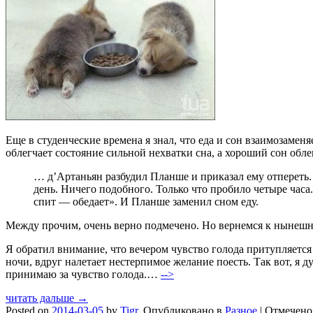
Еще в студенческие времена я знал, что еда и сон взаимозаменя
облегчает состояние сильной нехватки сна, а хороший сон обл
… д’Артаньян разбудил Планше и приказал ему отпереть. 
день. Ничего подобного. Только что пробило четыре часа
спит — обедает». И Планше заменил сном еду.
Между прочим, очень верно подмечено. Но вернемся к нынешни
Я обратил внимание, что вечером чувство голода притупляется 
ночи, вдруг налетает нестерпимое желание поесть. Так вот, я 
принимаю за чувство голода.…
-->
читать дальше →
Posted on
2014-03-05
by
Tigr
.
Опубликовано в
Разное
|
Отмечен