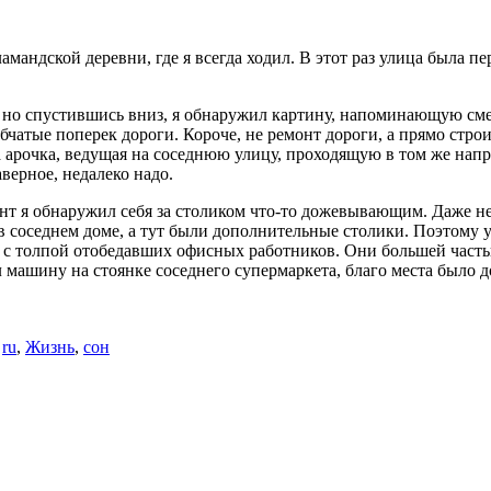
мандской деревни, где я всегда ходил. В этот раз улица была п
о, но спустившись вниз, я обнаружил картину, напоминающую сме
бчатые поперек дороги. Короче, не ремонт дороги, а прямо строи
ыла арочка, ведущая на соседнюю улицу, проходящую в том же на
верное, недалеко надо.
 я обнаружил себя за столиком что-то дожевывающим. Даже не у
 в соседнем доме, а тут были дополнительные столики. Поэтому 
на с толпой отобедавших офисных работников. Они большей часть
л машину на стоянке соседнего супермаркета, благо места было 
о
ru
,
Жизнь
,
сон