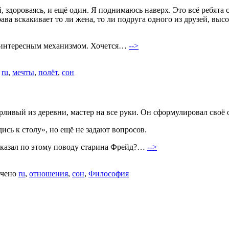
 здороваясь, и ещё один. Я поднимаюсь наверх. Это всё ребята с 
ава вскакивает то ли жена, то ли подруга одного из друзей, выс
о интересным механизмом. Хочется…
-->
о
ru
,
мечты
,
полёт
,
сон
ливый из деревни, мастер на все руки. Он сформулировал своё 
ись к столу», но ещё не задают вопросов.
 сказал по этому поводу старина Фрейд?…
-->
чено
ru
,
отношения
,
сон
,
Философия