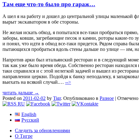
Там еще что-то было про гараж…
А шел я на работу и дошел до центральной улицы маленькой фла
вырыт экскаватором в обе стороны.
Не желая искать обход, я попытался все-таки пробраться прям
заборы, ковши, загребающие песок и камни, роторы какие-то зу
и понял, что идти в обход все-таки придется. Рядом справа б
пытающихся пробраться вдоль стены дальше по улице — им, на
Напротив арки был итальянский ресторан и в следующий момент
так как уже было время обеда. Собственно ресторан находился
таки справился и с этой нелегкой задачей и вышел из рестора
направлении церкви. Подойдя к банку неподалеку, я запаркова
выехать на всякий случай.…
-->
читать дальше →
Posted on
2011-02-02
by
Tigr
.
Опубликовано в
Разное
|
Отмечен
English
Русский
Следить за обновлениями
О Тигре