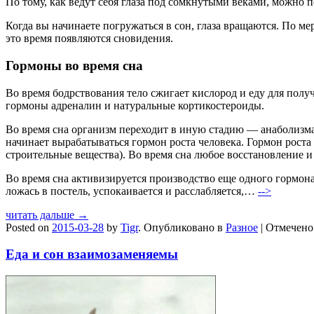
По тому, как ведут себя глаза под сомкнутыми веками, можно п
Когда вы начинаете погружаться в сон, глаза вращаются. По ме
это время появляются сновидения.
Гормоны во время сна
Во время бодрствования тело сжигает кислород и еду для полу
гормоны адреналин и натуральные кортикостероиды.
Во время сна организм переходит в иную стадию — анаболизма, 
начинает вырабатываться гормон роста человека. Гормон рост
строительные вещества). Во время сна любое восстановление и
Во время сна активизируется производство еще одного гормона
ложась в постель, успокаивается и расслабляется,…
-->
читать дальше →
Posted on
2015-03-28
by
Tigr
.
Опубликовано в
Разное
|
Отмечен
Еда и сон взаимозаменяемы