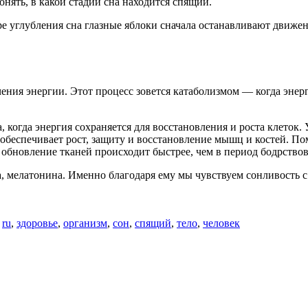
онять, в какой стадии сна находится спящий.
ре углубления сна глазные яблоки сначала останавливают движени
чения энергии. Этот процесс зовется катаболизмом — когда энер
когда энергия сохраняется для восстановления и роста клеток. 
а обеспечивает рост, защиту и восстановление мышц и костей. 
 обновление тканей происходит быстрее, чем в период бодрствов
, мелатонина. Именно благодаря ему мы чувствуем сонливость с
о
ru
,
здоровье
,
организм
,
сон
,
спящий
,
тело
,
человек