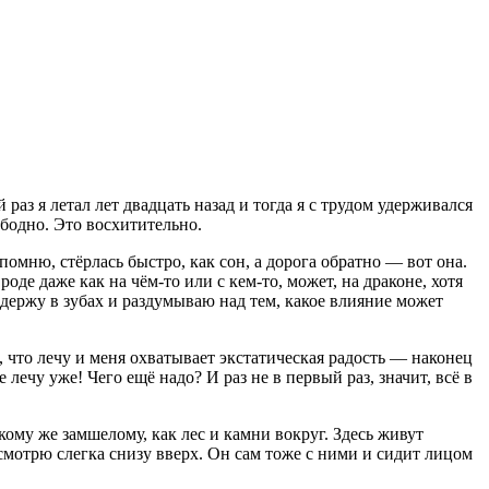
аз я летал лет двадцать назад и тогда я с трудом удерживался
ободно. Это восхитительно.
 помню, стёрлась быстро, как сон, а дорога обратно — вот она.
оде даже как на чём-то или с кем-то, может, на драконе, хотя
ду держу в зубах и раздумываю над тем, какое влияние может
 что лечу и меня охватывает экстатическая радость — наконец
лечу уже! Чего ещё надо? И раз не в первый раз, значит, всё в
кому же замшелому, как лес и камни вокруг. Здесь живут
 смотрю слегка снизу вверх. Он сам тоже с ними и сидит лицом