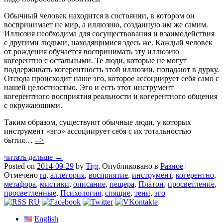
Обычный человек находится в состоянии, в котором он
воспринимает не мир, а иллюзию, созданную им же самим.
Иллюзия необходима для сосуществования и взаимодействия
с другими людьми, находящимися здесь же. Каждый человек
от рождения обучается воспринимать эту иллюзию
когерентно с остальными. Те люди, которые не могут
поддерживать когерентность этой иллюзии, попадают в дурку.
Отсюда происходит наше эго, которое ассоциирует себя само с
нашей целостностью. Эго и есть этот инструмент
когерентного восприятия реальности и когерентного общения
с окружающими.
Таким образом, существуют обычные люди, у которых
инструмент «эго» ассоциирует себя с их тотальностью
бытия…
-->
читать дальше →
Posted on
2014-09-29
by
Tigr
.
Опубликовано в
Разное
|
Отмечено
ru
,
аллегория
,
восприятие
,
инструмент
,
когерентно
,
метафора
,
мистики
,
описание
,
пещера
,
Платон
,
просветление
,
просветленные
,
Психология
,
спящие
,
тени
,
эго
English