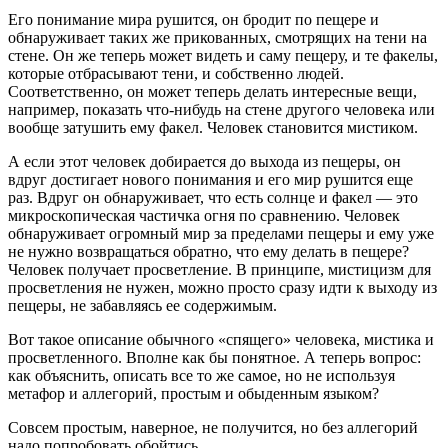
Его понимание мира рушится, он бродит по пещере и
обнаруживает таких же прикованных, смотрящих на тени на
стене. Он же теперь может видеть и саму пещеру, и те факелы,
которые отбрасывают тени, и собственно людей.
Соответственно, он может теперь делать интересные вещи,
например, показать что-нибудь на стене другого человека или
вообще затушить ему факел. Человек становится мистиком.
А если этот человек добирается до выхода из пещеры, он
вдруг достигает нового понимания и его мир рушится еще
раз. Вдруг он обнаруживает, что есть солнце и факел — это
микроскопическая частичка огня по сравнению. Человек
обнаруживает огромный мир за пределами пещеры и ему уже
не нужно возвращаться обратно, что ему делать в пещере?
Человек получает просветление. В принципе, мистицизм для
просветления не нужен, можно просто сразу идти к выходу из
пещеры, не забавляясь ее содержимым.
Вот такое описание обычного «спящего» человека, мистика и
просветленного. Вполне как бы понятное. А теперь вопрос:
как объяснить, описать все то же самое, но не используя
метафор и аллегорий, простым и обыденным языком?
Совсем простым, наверное, не получится, но без аллегорий
надо попробовать обойтись.