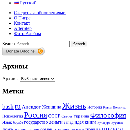
Русский
Следить за обновлениями
О Тигре
Контакт
AfterStep
Фото Альбом
Search
Архивы
Архивы
Метки
Жизнь
ru
bash
Анекдот
Женщина
История
Крым
Политика
Россия
Философия
СССР
Украина
Психология
Сталин
государство
деньги
идея
книга
Язык
запад
борьба
культура
курение
прикол
ложь
правда
обман
манипуляция
отношения
песня