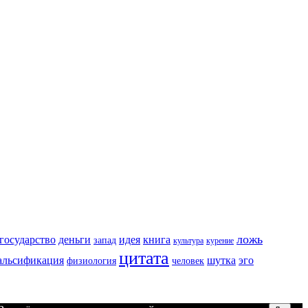
ложь
государство
деньги
идея
книга
запад
культура
курение
цитата
альсификация
шутка
эго
физиология
человек