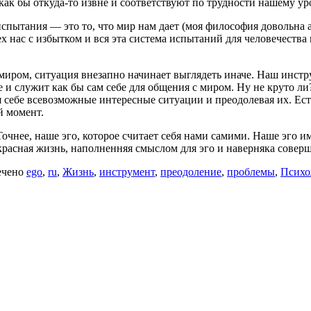
как бы откуда-то извне и соответствуют по трудности нашему у
спытания — это то, что мир нам дает (моя философия довольна аб
сех нас с избытком и вся эта система испытаний для человечест
миром, ситуация внезапно начинает выглядеть иначе. Наш инстру
ще и служит как бы сам себе для общения с миром. Ну не круто 
ая себе всевозможные интересные ситуации и преодолевая их. Ест
й момент.
Точнее, наше эго, которое считает себя нами самими. Наше эго 
красная жизнь, наполненняя смыслом для эго и наверняка соверш
ечено
ego
,
ru
,
Жизнь
,
инструмент
,
преодоление
,
проблемы
,
Психо