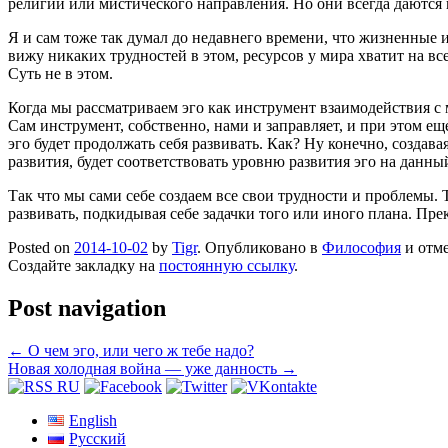
религии или мистического направления. Но они всегда даются 
Я и сам тоже так думал до недавнего времени, что жизненные и
вижу никаких трудностей в этом, ресурсов у мира хватит на в
Суть не в этом.
Когда мы рассматриваем эго как инструмент взаимодействия с 
Сам инструмент, собственно, нами и заправляет, и при этом е
эго будет продолжать себя развивать. Как? Ну конечно, создав
развития, будет соответствовать уровню развития эго на данны
Так что мы сами себе создаем все свои трудности и проблемы. 
развивать, подкидывая себе задачки того или иного плана. Пре
Posted on
2014-10-02
by
Tigr
. Опубликовано в
Философия
и отм
Создайте закладку на
постоянную ссылку
.
Post navigation
←
О чем эго, или чего ж тебе надо?
Новая холодная война — уже данность
→
English
Русский