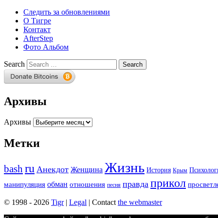
Следить за обновлениями
О Тигре
Контакт
AfterStep
Фото Альбом
Search
Архивы
Архивы
Метки
Жизнь
ru
bash
Анекдот
Женщина
История
Психолог
Крым
прикол
правда
обман
манипуляция
отношения
просветл
песня
© 1998 - 2026
Tigr
|
Legal
| Contact
the webmaster