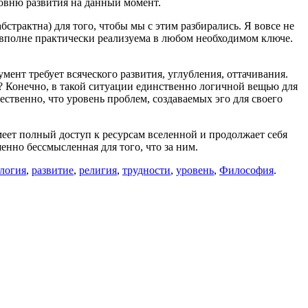
ровню развития на данный момент.
страктна) для того, чтобы мы с этим разбирались. Я вовсе не
ва вполне практически реализуема в любом необходимом ключе.
мент требует всяческого развития, углубления, оттачивания.
ли? Конечно, в такой ситуации единственно логичной вещью для
ественно, что уровень проблем, создаваемых эго для своего
имеет полный доступ к ресурсам вселенной и продолжает себя
енно бессмысленная для того, что за ним.
логия
,
развитие
,
религия
,
трудности
,
уровень
,
Философия
.