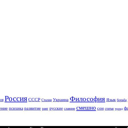
Россия
Философия
СССР
Украина
Язык
ия
Сталин
борьба
смешно
ф
ение
развитие
сон
психика
русские
ранг
славяне
статья
тренд