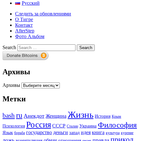
Русский
Следить за обновлениями
О Тигре
Контакт
AfterStep
Фото Альбом
Search
Архивы
Архивы
Метки
Жизнь
ru
bash
Анекдот
Женщина
История
Крым
Россия
Философия
СССР
Украина
Психология
Сталин
государство
деньги
идея
книга
Язык
запад
борьба
культура
курение
прикол
ложь
правда
обман
манипуляция
отношения
песня