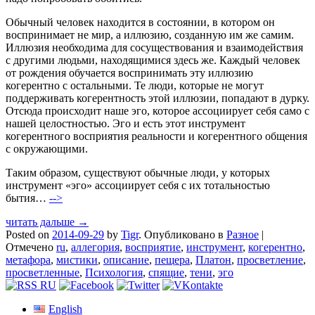
Обычный человек находится в состоянии, в котором он
воспринимает не мир, а иллюзию, созданную им же самим.
Иллюзия необходима для сосуществования и взаимодействия
с другими людьми, находящимися здесь же. Каждый человек
от рождения обучается воспринимать эту иллюзию
когерентно с остальными. Те люди, которые не могут
поддерживать когерентность этой иллюзии, попадают в дурку.
Отсюда происходит наше эго, которое ассоциирует себя само с
нашей целостностью. Эго и есть этот инструмент
когерентного восприятия реальности и когерентного общения
с окружающими.
Таким образом, существуют обычные люди, у которых
инструмент «эго» ассоциирует себя с их тотальностью
бытия…
-->
читать дальше →
Posted on
2014-09-29
by
Tigr
.
Опубликовано в
Разное
|
Отмечено
ru
,
аллегория
,
восприятие
,
инструмент
,
когерентно
,
метафора
,
мистики
,
описание
,
пещера
,
Платон
,
просветление
,
просветленные
,
Психология
,
спящие
,
тени
,
эго
English