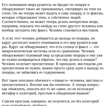
Его понимание мира рушится, он бродит по пещере и
обнаруживает таких же прикованных, смотрящих на тени на
стене. Он же теперь может видеть и саму пещеру, и те факелы,
которые отбрасывают тени, и собственно людей.
Соответственно, он может теперь делать интересные вещи,
например, показать что-нибудь на стене другого человека или
вообще затушить ему факел. Человек становится мистиком.
А если этот человек добирается до выхода из пещеры, он
вдруг достигает нового понимания и его мир рушится еще
раз. Вдруг он обнаруживает, что есть солнце и факел — это
микроскопическая частичка огня по сравнению. Человек
обнаруживает огромный мир за пределами пещеры и ему уже
не нужно возвращаться обратно, что ему делать в пещере?
Человек получает просветление. В принципе, мистицизм для
просветления не нужен, можно просто сразу идти к выходу из
пещеры, не забавляясь ее содержимым.
Вот такое описание обычного «спящего» человека, мистика и
просветленного. Вполне как бы понятное. А теперь вопрос:
как объяснить, описать все то же самое, но не используя
метафор и аллегорий, простым и обыденным языком?
Совсем простым, наверное, не получится, но без аллегорий
надо попробовать обойтись.