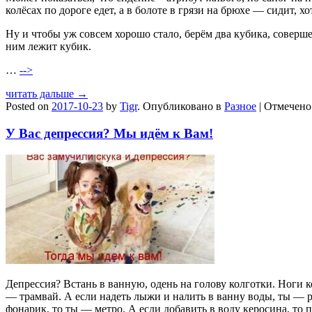
колёсах по дороге едет, а в болоте в грязи на брюхе — сидит, х
Ну и чтобы уж совсем хорошо стало, берём два кубика, соверше
ним лежит кубик.
…
-->
читать дальше →
Posted on
2017-10-23
by
Tigr
.
Опубликовано в
Разное
|
Отмечен
У Вас депрессия? Мы идём к Вам!
Депрессия? Встань в ванную, одень на голову колготки. Ноги
— трамвай. А если надеть лыжи и налить в ванну воды, ты — р
фонарик, то ты — метро. А если добавить в воду керосина, то п