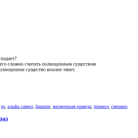
 падает?
него сложно считать полноценным существом
полноценное существо вполне тянет.
о
ru
,
альфа самец
,
башорг
,
жизненная правда
,
прикол
,
смешно
раз