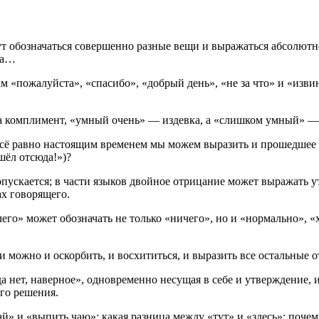
 обозначаться совершенно разные вещи и выражаться абсолютно
на…
м «пожалуйста», «спасибо», «добрый день», «не за что» и «извин
да комплимент, «умный очень» — издевка, а «слишком умный» —
всё равно настоящим временем мы можем выразить и прошедшее («
ёл отсюда!»)?
допускается; в части языков двойное отрицание может выражать 
ах говорящего.
го» может обозначать не только «ничего», но и «нормально», «х
можно и оскорбить, и восхититься, и выразить все остальные о
да нет, наверное», одновременно несущая в себе и утверждение,
го решения.
ай» и «выпить чаю»; какая разница между «тут» и «здесь»; поч