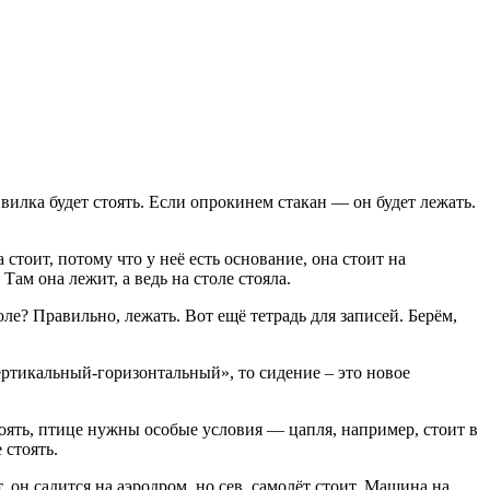
 вилка будет стоять. Если опрокинем стакан — он будет лежать.
 стоит, потому что у неё есть основание, она стоит на
Там она лежит, а ведь на столе стояла.
ле? Правильно, лежать. Вот ещё тетрадь для записей. Берём,
«вертикальный-горизонтальный», то сидение – это новое
 стоять, птице нужны особые условия — цапля, например, стоит в
 стоять.
, он садится на аэродром, но сев, самолёт стоит. Машина на