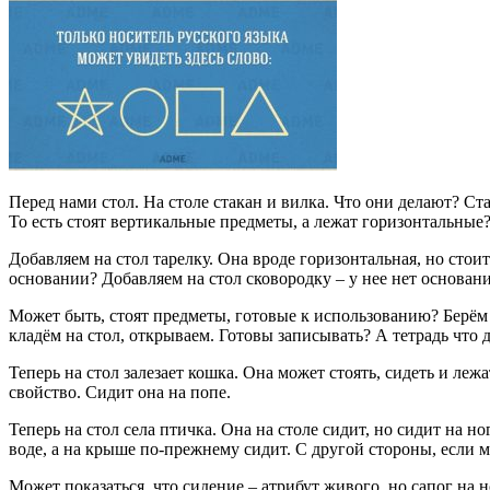
Перед нами стол. На столе стакан и вилка. Что они делают? Ст
То есть стоят вертикальные предметы, а лежат горизонтальные
Добавляем на стол тарелку. Она вроде горизонтальная, но стоит.
основании? Добавляем на стол сковородку – у нее нет основания
Может быть, стоят предметы, готовые к использованию? Берём м
кладём на стол, открываем. Готовы записывать? А тетрадь что д
Теперь на стол залезает кошка. Она может стоять, сидеть и леж
свойство. Сидит она на попе.
Теперь на стол села птичка. Она на столе сидит, но сидит на н
воде, а на крыше по-прежнему сидит. С другой стороны, если м
Может показаться, что сидение – атрибут живого, но сапог на н