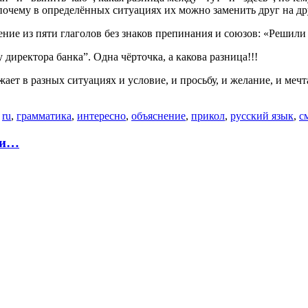
 почему в определённых ситуациях их можно заменить друг на др
ние из пяти глаголов без знаков препинания и союзов: «Решили
директора банка”. Одна чёрточка, а какова разница!!!
жает в разных ситуациях и условие, и просьбу, и желание, и ме
о
ru
,
грамматика
,
интересно
,
объяснение
,
прикол
,
русский язык
,
с
ии…