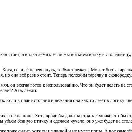
акан стоит, а вилка лежит. Если мы воткнем вилку в столешницу,
?
 Хотя, если её перевернуть, то будет лежать. Может быть, тарелка
, но она всё равно стоит. Теперь положим тарелку в сковородку. 
яч, он всегда готов к использованию. Что он будет делать на сто
елает? Ага, лежит.
ать. Если в плане стояния и лежания она как-то лезет в логику 
огах, а не на попе. Хотя вроде бы должна стоять. Однако, чтобы
ы убьём бедную птичку и сделаем чучело, оно уже будет на столе
оге тоже сидит, хотя он не живой и не имеет попы. А вот самолёт