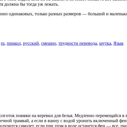
отя должна бы тогда уж лежать.
нно одинаковых, только разных размеров — большой и маленький. 
о
ru
,
прикол
,
русский
,
смешно
,
трудности перевода
,
шутка
,
Язык
 колготок повяжи на веревки для белья. Медленно перемещайся
ечной трамвай, а если в ванну с водой уронить включенный фен
олучится самолет, если при этом в воде останется фен — все, пи