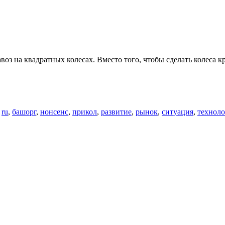
з на квадратных колесах. Вместо того, чтобы сделать колеса к
о
ru
,
башорг
,
нонсенс
,
прикол
,
развитие
,
рынок
,
ситуация
,
техноло