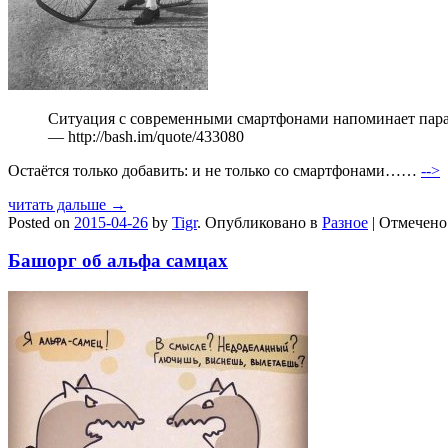
Ситуация с современными смартфонами напоминает параво
— http://bash.im/quote/433080
Остаётся только добавить: и не только со смартфонами……
-->
читать дальше →
Posted on
2015-04-26
by
Tigr
.
Опубликовано в
Разное
|
Отмечен
Башорг об альфа самцах