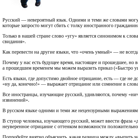
Русский — невероятный язык. Одними и теми же словами могут
которые запросто могут сбить с толку иностранного граждани
Только в нашей стране слово «угу» является синонимом к слова
свидания».
Как перевести на другие языки, что «очень умный» — не всег
Почему у нас есть будущее время, настоящее и прошедшее, но 
а прошедшим временем мы можем выразить приказ («Быстро уш
Есть языки, где допустимо двойное отрицание, есть — где не 
«ну да, конечно!» — выражает отрицание или сомнение в слов
Все иностранцы, изучающие русский, удивляются, почему «ниче
извинений».
В русском языке одними и теми же нецензурными выражениями 
В ступор человека, изучающего русский, может ввести фраза «
неуверенное отрицание с оттенком возможности положительно
Попробуйте внятно объяснить, какая разница между «выпить ч