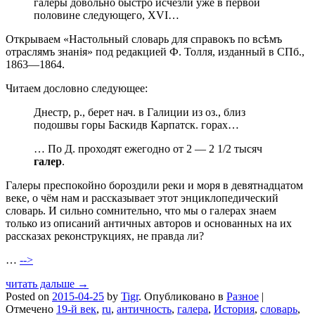
галеры довольно быстро исчезли уже в первой
половине следующего, XVI…
Открываем «Настольный словарь для справокъ по всѣмъ
отраслямъ знанія» под редакцией Ф. Толля, изданный в СПб.,
1863—1864.
Читаем дословно следующее:
Днестр, р., берет нач. в Галиции из оз., близ
подошвы горы Баскидв Карпатск. горах…
… По Д. проходят ежегодно от 2 — 2 1/2 тысяч
галер
.
Галеры преспокойно бороздили реки и моря в девятнадцатом
веке, о чём нам и рассказывает этот энциклопедический
словарь. И сильно сомнительно, что мы о галерах знаем
только из описаний античных авторов и основанных на их
рассказах реконструкциях, не правда ли?
…
-->
читать дальше →
Posted on
2015-04-25
by
Tigr
.
Опубликовано в
Разное
|
Отмечено
19-й век
,
ru
,
античность
,
галера
,
История
,
словарь
,