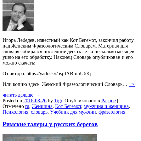
Игорь Лебедев, известный как Кот Бегемот, закончил работу
над Женским Фразеологическим Словарём. Материал для
словаря собирался последние десять лет и несколько месяцев
ушло на его обработку. Наконец Словарь опубликован и его
можно скачать:
От автора: https://yadi.sk/i/5spIABfuuU6Kj
Или копию здесь: Женский Фразеологический Словарь…
-->
читать дальше →
Posted on
2016-08-26
by
Tigr
.
Опубликовано в
Разное
|
Отмечено
ru
,
Женщина
,
Кот Бегемот
,
мужчина и женщина
,
Психология
,
словарь
,
Учебник для мужчин
,
фразеология
Римские галеры у русских берегов