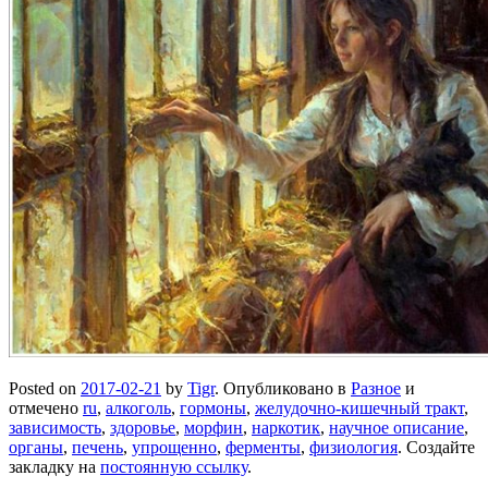
Posted on
2017-02-21
by
Tigr
. Опубликовано в
Разное
и
отмечено
ru
,
алкоголь
,
гормоны
,
желудочно-кишечный тракт
,
зависимость
,
здоровье
,
морфин
,
наркотик
,
научное описание
,
органы
,
печень
,
упрощенно
,
ферменты
,
физиология
. Создайте
закладку на
постоянную ссылку
.