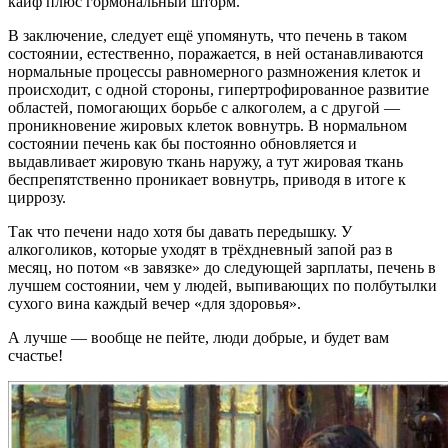
кайф плюс гормональный шторм.
В заключение, следует ещё упомянуть, что печень в таком
состоянии, естественно, поражается, в ней останавливаются
нормальные процессы равномерного размножения клеток и
происходит, с одной стороны, гипертрофированное развитие
областей, помогающих борьбе с алкоголем, а с другой —
проникновение жировых клеток вовнутрь. В нормальном
состоянии печень как бы постоянно обновляется и
выдавливает жировую ткань наружу, а тут жировая ткань
беспрепятственно проникает вовнутрь, приводя в итоге к
циррозу.
Так что печени надо хотя бы давать передышку. У
алкоголиков, которые уходят в трёхдневный запой раз в
месяц, но потом «в завязке» до следующей зарплаты, печень в
лучшем состоянии, чем у людей, выпивающих по полбутылки
сухого вина каждый вечер «для здоровья».
А лучше — вообще не пейте, люди добрые, и будет вам
счастье!