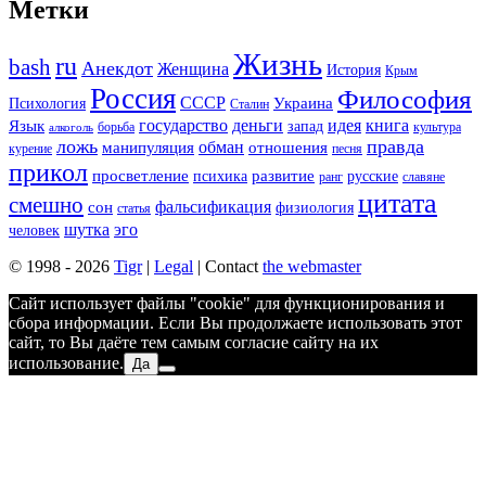
Метки
Жизнь
ru
bash
Анекдот
Женщина
История
Крым
Россия
Философия
СССР
Украина
Психология
Сталин
государство
деньги
идея
книга
Язык
запад
борьба
культура
алкоголь
ложь
правда
обман
манипуляция
отношения
курение
песня
прикол
просветление
развитие
психика
русские
ранг
славяне
цитата
смешно
фальсификация
сон
физиология
статья
шутка
эго
человек
© 1998 - 2026
Tigr
|
Legal
| Contact
the webmaster
Сайт использует файлы "cookie" для функционирования и
сбора информации. Если Вы продолжаете использовать этот
сайт, то Вы даёте тем самым согласие сайту на их
использование.
Да