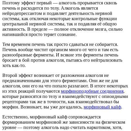
Поэтому эффект первый — алкоголь прорывается сквозь
печень и расходится по телу. Алкоголь является
нейродепрессантом и подавляет деятельность нервной
системы, как отключая некоторые контрольные функции
центральной нервной системы, так и подавляя её общую
активность. В пределе — полное отключение мозга, сильно
напившийся просто теряет сознание.
Тем временем печень так просто сдаваться не собирается.
Печень вообще чистит организм много от чего и там есть
разнообразные ферменты. И всякие эти ферменты печень
бросает в бой против алкоголя, пытаясь его нейтрализовать
хоть как-то.
Второй эффект возникает от разложения алкоголя не
предназначенными для этого ферментами. Они же не для
алкоголя, они его на что попало разлагают. В итоге некоторых
из этих реакций получаются
морфиноподобные соединения
,
которые разносятся по телу и взаимодействуют с опиоидными
рецепторами так же в точности, как взаимодействовал бы
морфин. Возникает, вы уже догадались,
морфиновый кайф
.
Естественно, морфиновый кайф сопровождается
формированием морфиновой же зависимости на физическом
уровне — поэтому алкоголь надо считать наркотиком, хотя,