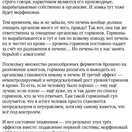
строго говоря, наркотиком являются его производные,
вырабатываемые собственно в организме. И ломка тут тоже
будет морфиновая.
Тем временем, мы ж не забыли, что печень вообще должна
очищать организм много от чего, правда? Так вот, она так же
ответственна за очищение организма от гормонов. Гормоны-
то вырабатываются и тут и там по всякому поводу, вот печень
их и чистит из крови — уровень гормонов постоянно падает
за счёт их разложения в печени… Но печень-то у нас занята
борьбой с алкоголем!
Поскольку множество разнообразных ферментов брошено на
разложение алкоголя, гормоны разлагать и выводить из
организма становится некому и нечем. И третий эффект —
неконтролируемый и непредсказуемый рост уровня гормонов
в крови. То есть, если человеку было хорошо — ему ещё
лучше, если плохо — ещё хуже, ну и так далее по списку
гормонов, кто за что отвечает. Там такой гормонный суп
получается, что в итоге человек просто становится
непредсказуем и неуправляем, хотя ему самому кажется, что
всё под контролем.
И вот состояние опьянения — это результат этих трёх
эффектов вместе: подавление нервной системы, морфиновый