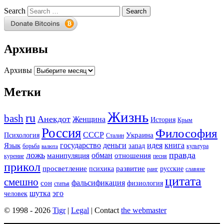
Search
Архивы
Архивы
Метки
Жизнь
ru
bash
Анекдот
Женщина
История
Крым
Россия
Философия
СССР
Украина
Психология
Сталин
государство
деньги
идея
книга
Язык
запад
борьба
культура
валюта
ложь
правда
обман
манипуляция
отношения
курение
песня
прикол
просветление
развитие
психика
русские
ранг
славяне
цитата
смешно
фальсификация
сон
физиология
статья
шутка
эго
человек
© 1998 - 2026
Tigr
|
Legal
| Contact
the webmaster