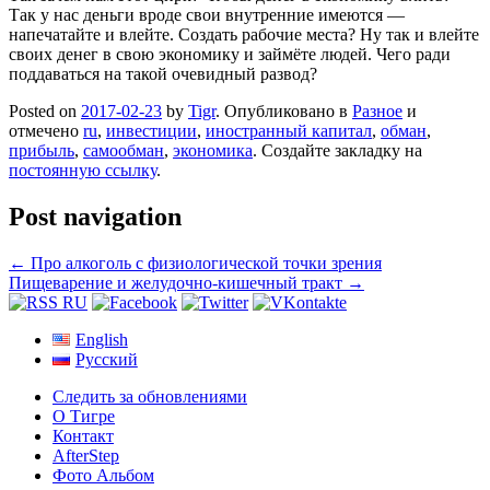
Так у нас деньги вроде свои внутренние имеются —
напечатайте и влейте. Создать рабочие места? Ну так и влейте
своих денег в свою экономику и займёте людей. Чего ради
поддаваться на такой очевидный развод?
Posted on
2017-02-23
by
Tigr
. Опубликовано в
Разное
и
отмечено
ru
,
инвестиции
,
иностранный капитал
,
обман
,
прибыль
,
самообман
,
экономика
. Создайте закладку на
постоянную ссылку
.
Post navigation
←
Про алкоголь с физиологической точки зрения
Пищеварение и желудочно-кишечный тракт
→
English
Русский
Следить за обновлениями
О Тигре
Контакт
AfterStep
Фото Альбом