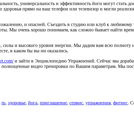
альность, универсальность и эффективность йоги могут стать д
 здоровья прямо на ваш телефон или телевизор и могли реализ
 сожалению, и опасней. Съездить в студию или клуб к любимому
оты. Мы очень хорошо понимаем, как сложно бывает найти врем
ти, силы и высокого уровня энергии. Мы дадим вам всю полноту
сте, в каком бы вы ни оказались.
art.com/
и зайти в Энциклопедию Упражнений. Сейчас мы дорабаты
 полноценные видео тренировки по Вашим параметрам. Мы пост
о
ru
,
здоровье
,
йога
,
приглашение
,
сервис
,
упражнения
,
фитнес
. 