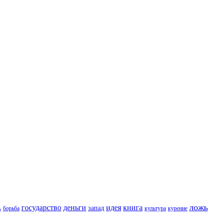
ложь
государство
деньги
идея
книга
запад
борьба
культура
курение
ь