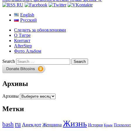
English
Русский
Следить за обновлениями
О Тигре
Контакт
AfterStep
Фото Альбом
Search
Архивы
Архивы
Метки
Жизнь
ru
bash
Анекдот
Женщина
История
Психолог
Крым