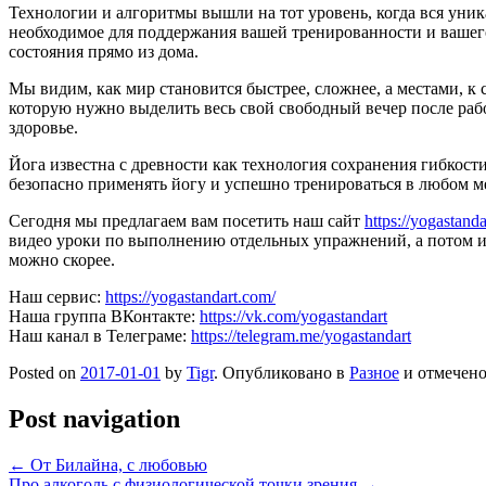
Технологии и алгоритмы вышли на тот уровень, когда вся уник
необходимое для поддержания вашей тренированности и вашего
состояния прямо из дома.
Мы видим, как мир становится быстрее, сложнее, а местами, к
которую нужно выделить весь свой свободный вечер после раб
здоровье.
Йога известна с древности как технология сохранения гибкос
безопасно применять йогу и успешно тренироваться в любом ме
Сегодня мы предлагаем вам посетить наш сайт
https://yogastand
видео уроки по выполнению отдельных упражнений, а потом и
можно скорее.
Наш сервис:
https://yogastandart.com/
Наша группа ВКонтакте:
https://vk.com/yogastandart
Наш канал в Телеграме:
https://telegram.me/yogastandart
Posted on
2017-01-01
by
Tigr
. Опубликовано в
Разное
и отмечен
Post navigation
←
От Билайна, с любовью
Про алкоголь с физиологической точки зрения
→