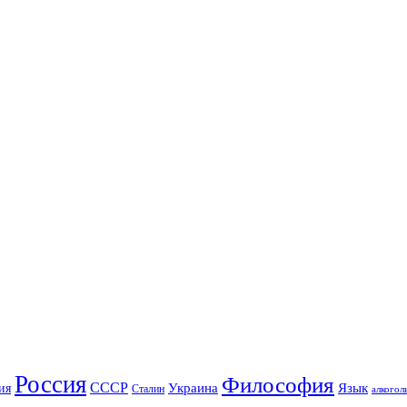
Россия
Философия
СССР
Украина
Язык
ия
Сталин
алкогол