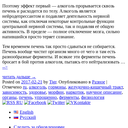
Поэтому эффект первый — алкоголь прорывается сквозь
печень и расходится по телу. Алкоголь является
нейродепрессантом и подавляет деятельность нервной
системы, как отключая некоторые контрольные функции
центральной нервной системы, так и подавляя её общую
активность. В пределе — полное отключение мозга, сильно
напившийся просто теряет сознание.
Тем временем печень так просто сдаваться не собирается.
Печень вообще чистит организм много от чего и там есть
разнообразные ферменты. И всякие эти ферменты печень
бросает в бой против алкоголя, пытаясь его нейтрализовать …
-->
читать дальше →
Posted on
2017-02-21
by
Tigr
.
Опубликовано в
Разное
|
Отмечено
ru
,
алкоголь
,
гормоны
,
желудочно-кишечный тракт
,
зависимость
,
здоровье
,
морфин
,
наркотик
,
научное описание
,
органы
,
печень
,
упрощенно
,
ферменты
,
физиология
English
Русский
Следить за обновлениями