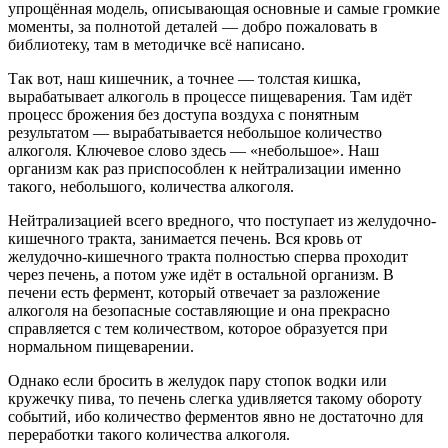
упрощённая модель, описывающая основные и самые громкие
моменты, за полнотой деталей — добро пожаловать в
библиотеку, там в методичке всё написано.
Так вот, наш кишечник, а точнее — толстая кишка,
вырабатывает алкоголь в процессе пищеварения. Там идёт
процесс брожения без доступа воздуха с понятным
результатом — вырабатывается небольшое количество
алкоголя. Ключевое слово здесь — «небольшое». Наш
организм как раз приспособлен к нейтрализации именно
такого, небольшого, количества алкоголя.
Нейтрализацией всего вредного, что поступает из желудочно-
кишечного тракта, занимается печень. Вся кровь от
желудочно-кишечного тракта полностью сперва проходит
через печень, а потом уже идёт в остальной организм. В
печени есть фермент, который отвечает за разложение
алкоголя на безопасные составляющие и она прекрасно
справляется с тем количеством, которое образуется при
нормальном пищеварении.
Однако если бросить в желудок пару стопок водки или
кружечку пива, то печень слегка удивляется такому обороту
событий, ибо количество ферментов явно не достаточно для
переработки такого количества алкоголя.