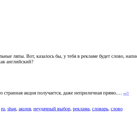
ные ляпы. Вот, казалось бы, у тебя в рекламе будет слово, нап
как английский?
-то странная акция получается, даже неприличная прямо.…
-->
о
ru
,
shag
,
акция
,
неудачный выбор
,
реклама
,
словарь
,
слово