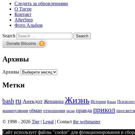
Следить за обновлениями
О Тигре
Контакт
AfterStep
Фото Альбом
Search
Архивы
Архивы
Метки
Жизнь
ru
bash
Анекдот
Женщина
История
Психолог
Крым
прикол
правда
обман
манипуляция
отношения
просветл
песня
© 1998 - 2026
Tigr
|
Legal
| Contact
the webmaster
Сайт использует файлы "cookie" для функционирования и сбора