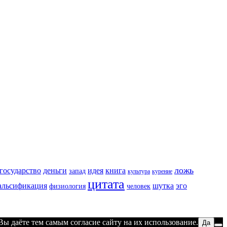
ложь
государство
деньги
идея
книга
запад
культура
курение
цитата
альсификация
шутка
эго
физиология
человек
ы даёте тем самым согласие сайту на их использование.
Да