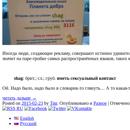
Иногда люди, создающие рекламу, совершают истинно удивитель
значит на паре-тройке самых распространённых языков, таких 
shag
: брит.; сл.; груб.
иметь сексуальный контакт
Ой. Надо было, надо было в словарик-то глянуть… А то какая
читать дальше →
Posted on
2015-02-23
by
Tigr
.
Опубликовано в
Разное
|
Отмечен
English
Русский