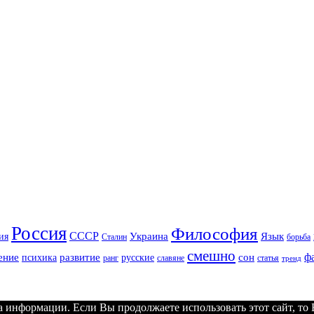
Россия
Философия
СССР
Украина
Язык
ия
Сталин
борьба
смешно
ф
ение
развитие
сон
психика
русские
ранг
славяне
статья
тренд
 информации. Если Вы продолжаете использовать этот сайт, то В