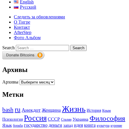
English
Русский
Следить за обновлениями
О Тигре
Контакт
AfterStep
Фото Альбом
Search
Архивы
Архивы
Метки
Жизнь
ru
bash
Анекдот
Женщина
История
Крым
Россия
Философия
СССР
Украина
Психология
Сталин
государство
деньги
идея
книга
Язык
запад
борьба
культура
курение