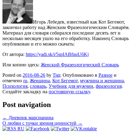
Игорь Лебедев, известный как Кот Бегемот,
закончил работу над Женским Фразеологическим Словарём.
Материал для словаря собирался последние десять лет и
несколько месяцев ушло на его обработку. Наконец Словарь
опубликован и его можно скачать:
От автора:
https://yadi.sk/i/5spIABfuuU6Kj
Или копию здесь:
Женский Фразеологический Словарь
Posted on
2016-08-26
by
Tigr
. Опубликовано в
Разное
и
отмечено
ru
,
Женщина
,
Кот Бегемот
,
мужчина и женщина
,
Психология
,
словарь
,
Учебник для мужчин
,
фразеология
.
Создайте закладку на
постоянную ссылку
.
Post navigation
←
Дневник марсианина
О любви с точки зрения ценностей
→