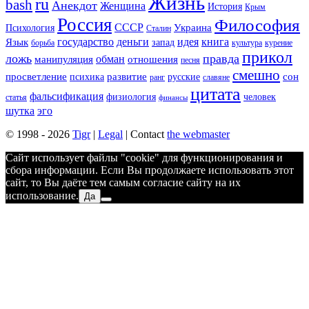
Жизнь
ru
bash
Анекдот
Женщина
История
Крым
Россия
Философия
СССР
Украина
Психология
Сталин
государство
деньги
идея
книга
Язык
запад
борьба
культура
курение
прикол
ложь
правда
обман
манипуляция
отношения
песня
смешно
просветление
развитие
сон
психика
русские
ранг
славяне
цитата
фальсификация
физиология
человек
статья
финансы
шутка
эго
© 1998 - 2026
Tigr
|
Legal
| Contact
the webmaster
Сайт использует файлы "cookie" для функционирования и
сбора информации. Если Вы продолжаете использовать этот
сайт, то Вы даёте тем самым согласие сайту на их
использование.
Да