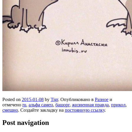
Posted on
2015-01-08
by
Tigr
. Опубликовано в
Разное
и
отмечено
ru
,
альфа самец
,
башорг
,
жизненная правда
,
прикол
,
смешно
. Создайте закладку на
постоянную ссылку
.
Post navigation