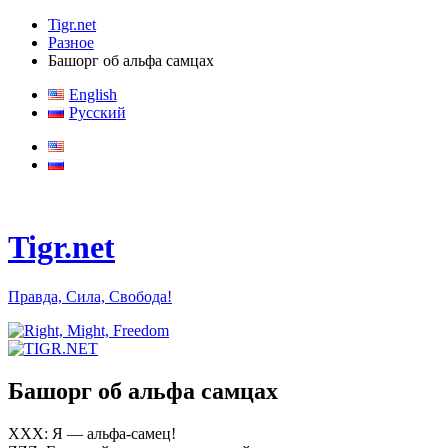
Tigr.net
Разное
Башорг об альфа самцах
English
Русский
Tigr.net
Правда, Сила, Свобода!
Башорг об альфа самцах
ХХХ: Я — альфа-самец!