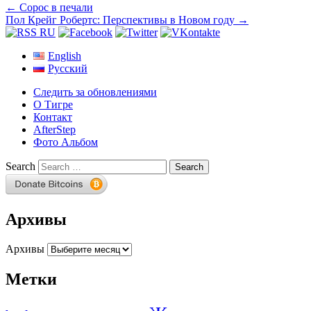
←
Сорос в печали
Пол Крейг Робертс: Перспективы в Новом году
→
English
Русский
Следить за обновлениями
О Тигре
Контакт
AfterStep
Фото Альбом
Search
Архивы
Архивы
Метки