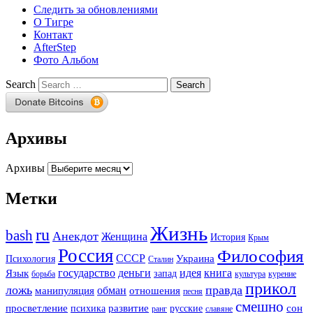
Следить за обновлениями
О Тигре
Контакт
AfterStep
Фото Альбом
Search
Архивы
Архивы
Метки
Жизнь
ru
bash
Анекдот
Женщина
История
Крым
Россия
Философия
СССР
Украина
Психология
Сталин
государство
деньги
идея
книга
Язык
запад
борьба
культура
курение
прикол
ложь
правда
обман
манипуляция
отношения
песня
смешно
просветление
развитие
сон
психика
русские
ранг
славяне