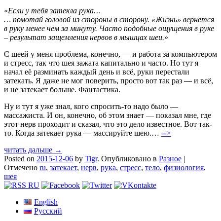
«
Если у тебя затекла рука…
… помотай головой из стороны в сторону. «Жизнь» вернется
в руку менее чем за минуту. Часто подобные ощущения в руке
– результат защемления нервов в мышцах шеи.
»
С шеей у меня проблема, конечно, — и работа за компьютером
и стресс, так что шея зажата капитально и часто. Но тут я
начал её разминать каждый день и всё, руки перестали
затекать. Я даже не мог поверить, просто вот так раз — и всё,
и не затекает больше. Фантастика.
Ну и тут я уже знал, кого спросить-то надо было —
массажиста. И он, конечно, об этом знает — показал мне, где
этот нерв проходит и сказал, что это дело известное. Вот так-
то. Когда затекает рука — массируйте шею.…
-->
читать дальше →
Posted on
2015-12-06
by
Tigr
.
Опубликовано в
Разное
|
Отмечено
ru
,
затекает
,
нерв
,
рука
,
стресс
,
тело
,
физиология
,
шея
English
Русский