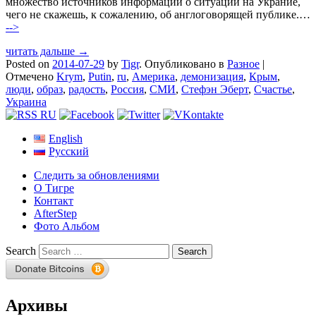
множество источников информации о ситуации на Украние,
чего не скажешь, к сожалению, об англоговорящей публике.…
-->
читать дальше →
Posted on
2014-07-29
by
Tigr
.
Опубликовано в
Разное
|
Отмечено
Krym
,
Putin
,
ru
,
Америка
,
демонизация
,
Крым
,
люди
,
образ
,
радость
,
Россия
,
СМИ
,
Стефэн Эберт
,
Счастье
,
Украина
English
Русский
Следить за обновлениями
О Тигре
Контакт
AfterStep
Фото Альбом
Search
Архивы