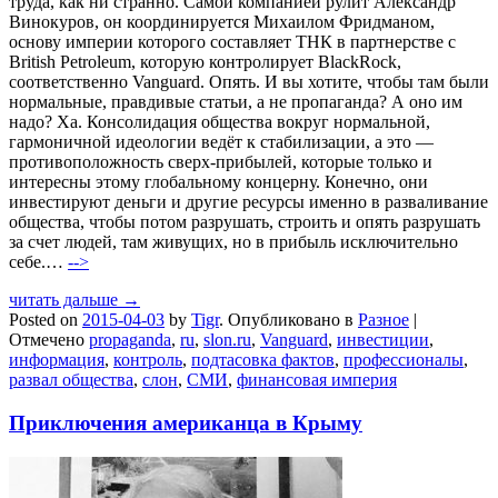
труда, как ни странно. Самой компанией рулит Александр
Винокуров, он координируется Михаилом Фридманом,
основу империи которого составляет ТНК в партнерстве с
British Petroleum, которую контролирует BlackRock,
соответственно Vanguard. Опять. И вы хотите, чтобы там были
нормальные, правдивые статьи, а не пропаганда? А оно им
надо? Ха. Консолидация общества вокруг нормальной,
гармоничной идеологии ведёт к стабилизации, а это —
противоположность сверх-прибылей, которые только и
интересны этому глобальному концерну. Конечно, они
инвестируют деньги и другие ресурсы именно в разваливание
общества, чтобы потом разрушать, строить и опять разрушать
за счет людей, там живущих, но в прибыль исключительно
себе.…
-->
читать дальше →
Posted on
2015-04-03
by
Tigr
.
Опубликовано в
Разное
|
Отмечено
propaganda
,
ru
,
slon.ru
,
Vanguard
,
инвестиции
,
информация
,
контроль
,
подтасовка фактов
,
профессионалы
,
развал общества
,
слон
,
СМИ
,
финансовая империя
Приключения американца в Крыму