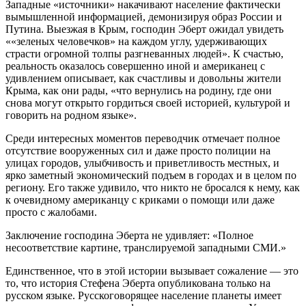
Западные «источники» накачивают население фактически
вымышленной информацией, демонизируя образ России и
Путина. Выезжая в Крым, господин Эберт ожидал увидеть
««зеленых человечков» на каждом углу, удерживающих
страсти огромной толпы разгневанных людей». К счастью,
реальность оказалось совершенно иной и американец с
удивлением описывает, как счастливы и довольны жители
Крыма, как они рады, «что вернулись на родину, где они
снова могут открыто гордиться своей историей, культурой и
говорить на родном языке».
Среди интересных моментов переводчик отмечает полное
отсутствие вооруженных сил и даже просто полиции на
улицах городов, улыбчивость и приветливость местных, и
ярко заметный экономический подъем в городах и в целом по
региону. Его также удивило, что никто не бросался к нему, как
к очевидному американцу с криками о помощи или даже
просто с жалобами.
Заключение господина Эберта не удивляет: «Полное
несоответствие картине, транслируемой западными СМИ.»
Единственное, что в этой истории вызывает сожаление — это
то, что история Стефена Эберта опубликована только на
русском языке. Русскоговорящее население планеты имеет