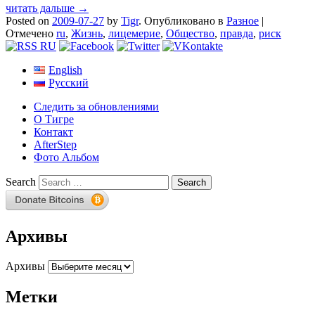
читать дальше →
Posted on
2009-07-27
by
Tigr
.
Опубликовано в
Разное
|
Отмечено
ru
,
Жизнь
,
лицемерие
,
Общество
,
правда
,
риск
English
Русский
Следить за обновлениями
О Тигре
Контакт
AfterStep
Фото Альбом
Search
Архивы
Архивы
Метки