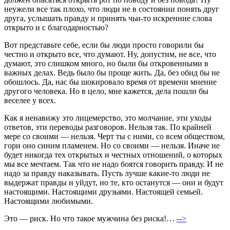
неужели все так плохо, что люди не в состоянии понять друг
друга, услышать правду и принять чьи-то искренние слова
открыто и с благодарностью?
Вот представьте себе, если бы люди просто говорили бы
честно и открыто все, что думают. Ну, допустим, не все, что
думают, это слишком много, но были бы откровенными в
важных делах. Ведь было бы проще жить. Да, без обид бы не
обошлось. Да, нас бы шокировало время от времени мнение
другого человека. Но в цело, мне кажется, дела пошли бы
веселее у всех.
Как я ненавижу это лицемерство, это молчание, эти уходы
ответов, эти переводы разговоров. Нельзя так. По крайней
мере со своими — нельзя. Черт ты с ними, со всем обществом,
гори оно синим пламенем. Но со своими — нельзя. Иначе не
будет никогда тех открытых и честных отношений, о которых
мы все мечтаем. Так что не надо боятся говорить правду. И не
надо за правду наказывать. Пусть лучше какие-то люди не
выдержат правды и уйдут, но те, кто останутся — они и будут
настоящими. Настоящими друзьями. Настоящей семьей.
Настоящими любимыми.
Это — риск. Но что такое мужчина без риска!…
-->