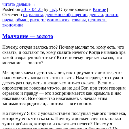
читать дальше →
Posted on
2017-04-25
by
Tigr
.
Опубликовано в
Разное
|
Отмечено
ru
,
валюта
,
денежное обращение
,
деньги
,
золото
,
наука
,
обман
,
риск
,
терминология
,
товары
,
ценность
,
экономика
Молчание — золото
Почему, откуда взялось это? Почему молчат те, кому есть, что
сказать, и болтают те, кому сказать нечего? Когда началась эра
такой извращенной этики? Кто и почему первым сказал, что
молчание — золото?
Мы привыкаем с детства… нет, нас приучают с детства, что
надо молчать, когда есть что сказать. Нам твердят, что нужно
десять раз подумать, прежде чем что-то сказать. Если мы
опрометчиво говорим что-то, да не дай Бог, при этом говорим
серьезно и правду — это воспринимается как крамола и нас
наказывают. Все общество наказывает. Сначала этим
занимаются родители, а потом — все скопом.
Но почему? Я бы с удовольствием послушал умного человека,
которому есть что сказать. Почему я должен слушать только
тупых дебилов, которым и сказать-то нечего? Почему я
должен опасаться открыть рот по поводу и без повода? Ну