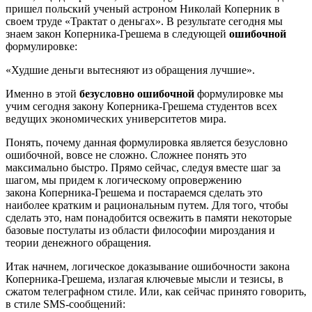
пришел польский ученый астроном Николай Коперник в
своем труде «Трактат о деньгах». В результате сегодня мы
знаем закон Коперника-Грешема в следующей
ошибочной
формулировке:
«Худшие деньги вытесняют из обращения лучшие».
Именно в этой
безусловно ошибочной
формулировке мы
учим сегодня закону Коперника-Грешема студентов всех
ведущих экономических университетов мира.
Понять, почему данная формулировка является безусловно
ошибочной, вовсе не сложно. Сложнее понять это
максимально быстро. Прямо сейчас, следуя вместе шаг за
шагом, мы придем к логическому опровержению
закона Коперника-Грешема и постараемся сделать это
наиболее кратким и рациональным путем. Для того, чтобы
сделать это, нам понадобится освежить в памяти некоторые
базовые постулаты из области философии мироздания и
теории денежного обращения.
Итак начнем, логическое доказывание ошибочности закона
Коперника-Грешема, излагая ключевые мысли и тезисы, в
сжатом телеграфном стиле. Или, как сейчас принято говорить,
в стиле SMS-сообщений: