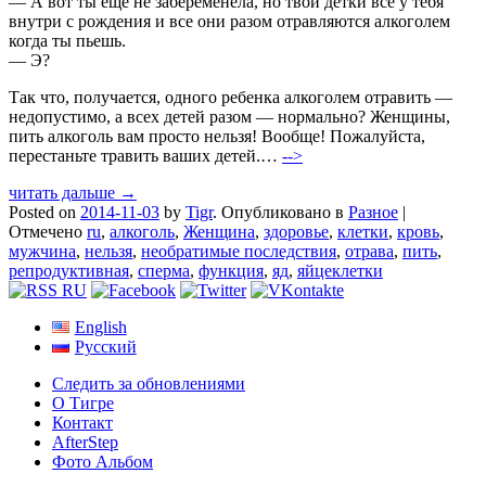
— А вот ты еще не забеременела, но твои детки все у тебя
внутри с рождения и все они разом отравляются алкоголем
когда ты пьешь.
— Э?
Так что, получается, одного ребенка алкоголем отравить —
недопустимо, а всех детей разом — нормально? Женщины,
пить алкоголь вам просто нельзя! Вообще! Пожалуйста,
перестаньте травить ваших детей.…
-->
читать дальше →
Posted on
2014-11-03
by
Tigr
.
Опубликовано в
Разное
|
Отмечено
ru
,
алкоголь
,
Женщина
,
здоровье
,
клетки
,
кровь
,
мужчина
,
нельзя
,
необратимые последствия
,
отрава
,
пить
,
репродуктивная
,
сперма
,
функция
,
яд
,
яйцеклетки
English
Русский
Следить за обновлениями
О Тигре
Контакт
AfterStep
Фото Альбом