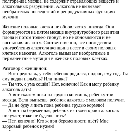
полтора-два месяца, не содержит отравляющих веществ и
алкогольных разрушений. Алкоголь не вызывает
необратимых последствий в репродуктивных функциях
мужчин.
Женские половые клетки не обновляются никогда. Они
формируются на пятом месяце внутриутробного развития
плода и потом только гибнут, но не обновляются и не
восстанавливаются. Соответственно, все последствия
употребления алкоголя женщина несет в своих половых
клетках навсегда. Алкоголь вызывает необратимые и
перманентные мутации в женских половых клетках.
Разговор с женщиной:
— Вот представь, у тебя ребенок родился, подрос, ему год. Ты
ему водки нальёшь? Или пивка?
— Ты что, с ума сошёл? Нет, конечно! Как я могу ребенку
алкоголь дать!
— А вот скажем пока ты грудью кормишь, ребенку три
месяца. Если выпьешь, ребенок алкоголь с молоком получит.
— Да не буду я пить пока ребенка грудью кормлю!
— А вот ты беременная, ребенок из твоей крови алкоголь
получает, тоже не будешь пить?
— Нет, конечно! Кто ж при беременности пьёт? Мне
здоровый ребенок нужен!