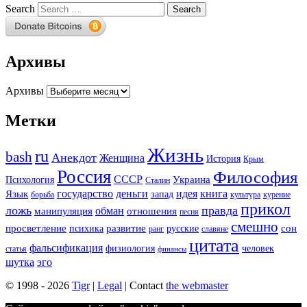
Search
Архивы
Архивы
Метки
Жизнь
ru
bash
Анекдот
Женщина
История
Крым
Россия
Философия
СССР
Украина
Психология
Сталин
государство
деньги
идея
книга
Язык
запад
борьба
культура
курение
прикол
ложь
правда
обман
манипуляция
отношения
песня
смешно
просветление
развитие
сон
психика
русские
ранг
славяне
цитата
фальсификация
физиология
человек
статья
финансы
шутка
эго
© 1998 - 2026
Tigr
|
Legal
| Contact
the webmaster