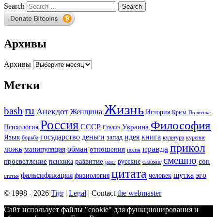
Search
Архивы
Архивы
Метки
Жизнь
ru
bash
Анекдот
Женщина
История
Крым
Политика
Россия
Философия
СССР
Украина
Психология
Сталин
государство
деньги
идея
книга
Язык
запад
борьба
культура
курение
прикол
ложь
правда
обман
манипуляция
отношения
песня
смешно
просветление
развитие
сон
психика
русские
ранг
славяне
цитата
фальсификация
шутка
эго
физиология
человек
статья
© 1998 - 2026
Tigr
|
Legal
| Contact
the webmaster
Сайт использует файлы "cookie" для функционирования и