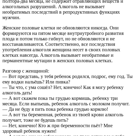
полтора-два месяца, не содержит отравляющих веществ и
алкогольных разрушений. Алкоголь не вызывает
необратимых последствий в репродуктивных функциях
мужчин.
Женские половые клетки не обновляются никогда. Они
формируются на пятом месяце внутриутробного развития
плода и потом только гибнут, но не обновляются и не
восстанавливаются. Соответственно, все последствия
употребления алкоголя женщина несет в своих половых
клетках навсегда. Алкоголь вызывает необратимые и
перманентные мутации в женских половых клетках.
Разговор с женщиной:
— Вот представь, у тебя ребенок родился, подрос, ему год. Ты
ему водки нальёшь? Или пивка?
— Ты что, с ума сошёл? Нет, конечно! Как я могу ребенку
алкоголь дать!
— А вот скажем пока ты грудью кормишь, ребенку три
месяца. Если выпьешь, ребенок алкоголь с молоком получит.
— Да не буду я пить пока ребенка грудью кормлю!
— А вот ты беременная, ребенок из твоей крови алкоголь
получает, тоже не будешь пить?
— Нет, конечно! Кто ж при беременности пьёт? Мне
здоровый ребенок нужен!