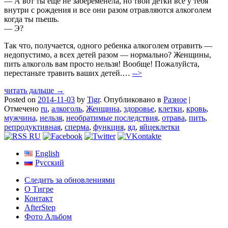
— А вот ты еще не забеременела, но твои детки все у тебя
внутри с рождения и все они разом отравляются алкоголем
когда ты пьешь.
— Э?
Так что, получается, одного ребенка алкоголем отравить —
недопустимо, а всех детей разом — нормально? Женщины,
пить алкоголь вам просто нельзя! Вообще! Пожалуйста,
перестаньте травить ваших детей.…
-->
читать дальше →
Posted on
2014-11-03
by
Tigr
.
Опубликовано в
Разное
|
Отмечено
ru
,
алкоголь
,
Женщина
,
здоровье
,
клетки
,
кровь
,
мужчина
,
нельзя
,
необратимые последствия
,
отрава
,
пить
,
репродуктивная
,
сперма
,
функция
,
яд
,
яйцеклетки
English
Русский
Следить за обновлениями
О Тигре
Контакт
AfterStep
Фото Альбом