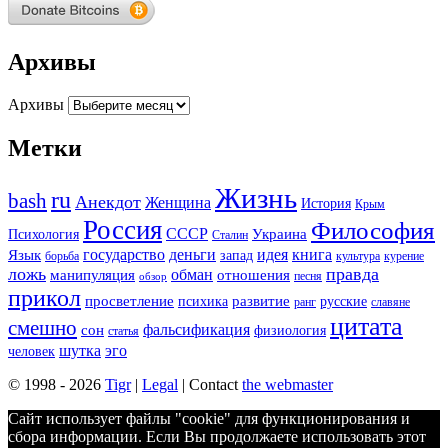
Архивы
Архивы
Метки
Жизнь
ru
bash
Анекдот
Женщина
История
Крым
Россия
Философия
СССР
Украина
Психология
Сталин
государство
деньги
идея
книга
Язык
запад
борьба
культура
курение
ложь
правда
обман
манипуляция
отношения
песня
обзор
прикол
просветление
развитие
психика
русские
ранг
славяне
цитата
смешно
фальсификация
сон
физиология
статья
шутка
эго
человек
© 1998 - 2026
Tigr
|
Legal
| Contact
the webmaster
Сайт использует файлы "cookie" для функционирования и
сбора информации. Если Вы продолжаете использовать этот