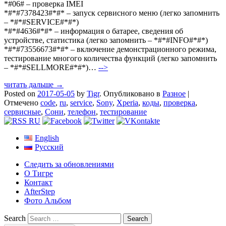
*#06# – проверка IMEI
*#*#7378423#*#* – запуск сервисного меню (легко запомнить
– *#*#SERVICE#*#*)
*#*#4636#*#* – информация о батарее, сведения об
устройстве, статистика (легко запомнить – *#*#INFO#*#*)
*#*#73556673#*#* – включение демонстрационного режима,
тестирование многого количества функций (легко запомнить
– *#*#SELLMORE#*#*)…
-->
читать дальше →
Posted on
2017-05-05
by
Tigr
.
Опубликовано в
Разное
|
Отмечено
code
,
ru
,
service
,
Sony
,
Xperia
,
коды
,
проверка
,
сервисные
,
Сони
,
телефон
,
тестирование
English
Русский
Следить за обновлениями
О Тигре
Контакт
AfterStep
Фото Альбом
Search