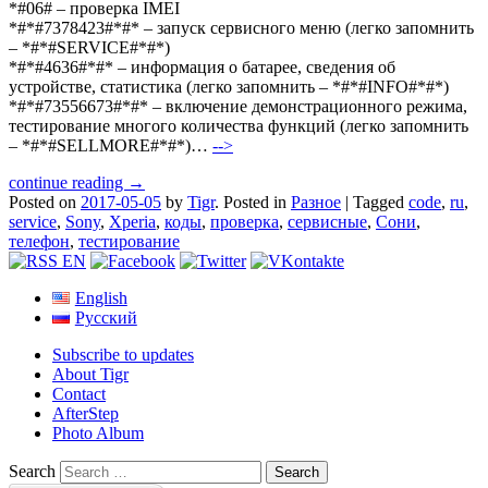
*#06# – проверка IMEI
*#*#7378423#*#* – запуск сервисного меню (легко запомнить
– *#*#SERVICE#*#*)
*#*#4636#*#* – информация о батарее, сведения об
устройстве, статистика (легко запомнить – *#*#INFO#*#*)
*#*#73556673#*#* – включение демонстрационного режима,
тестирование многого количества функций (легко запомнить
– *#*#SELLMORE#*#*)…
-->
continue reading →
Posted on
2017-05-05
by
Tigr
.
Posted in
Разное
|
Tagged
code
,
ru
,
service
,
Sony
,
Xperia
,
коды
,
проверка
,
сервисные
,
Сони
,
телефон
,
тестирование
English
Русский
Subscribe to updates
About Tigr
Contact
AfterStep
Photo Album
Search