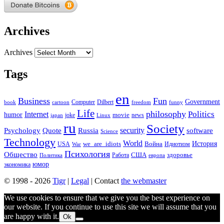
Archives
Archives
Tags
en
Business
Fun
Government
Computer
book
Dilbert
cartoon
freedom
funny
Life
philosophy
Politics
Internet
humor
movie
news
joke
japan
Linux
ru
Society
security
software
Psychology
Quote
Russia
Science
Technology
World
we_are_idiots
История
Война
Идиотизм
USA
War
Психология
Общество
здоровье
США
Политика
Работа
европа
юмор
экономика
© 1998 - 2026
Tigr
|
Legal
| Contact
the webmaster
We use cookies to ensure that we give you the best experience on
our website. If you continue to use this site we will assume that you
are happy with it.
Ok