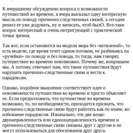
К вчерашнему обсуждению вопроса о возможности
путешествий во времени, я вчера высказал одну интересную
мысль по поводу причинно-следственных связей, а сегодня
решил ее уже додумать, ну и записать, чтоб былО. Все-таки
вопрос интересный и очень интригующий с практической
точки зрения.
Так вот, если остановится на модели мира без «ветвлений», то
есть модели, где время течет одним потоком, не разбиваясь на
«ручейки» по поводу и без повода, то тогда, нам говорят,
путешествие во времени невозможно. Почему же, вопрошаем
мы. А потому, отвечают нам, что такие путешествия будут
нарушать причинно-следственные связи и вести к
парадоксам.
Однако, подобное мышление соответствует идее о
невозможности путешествия во времени и просто объясняет
ее. Если предположить, что путешествие во времени
возможно, то, по необходимости, приходится признать, что
причинно-следственные связи будут работать как-то иначе, во
избежание парадоксов. Изначально, эти две вещи:
двунаправленность или единонаправленность времени и
причинно-следственные связи связаны друг с другом и не
могут использоваться для обоснования друг друга.