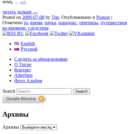
нему, …
-->
читать дальше →
Posted on
2009-07-08
by
Tigr
.
Опубликовано в
Разное
|
Отмечено
ru
,
время
,
наука
,
парадокс
,
причины
,
путешествия
во времени
,
следствия
English
Русский
Следить за обновлениями
О Тигре
Контакт
AfterStep
Фото Альбом
Search
Архивы
Архивы