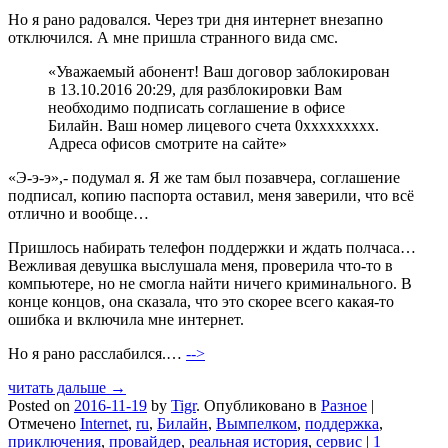
Но я рано радовался. Через три дня интернет внезапно
отключился. А мне пришла странного вида смс.
«Уважаемый абонент! Ваш договор заблокирован
в 13.10.2016 20:29, для разблокировки Вам
необходимо подписать соглашение в офисе
Билайн. Ваш номер лицевого счета 0ххххххххх.
Адреса офисов смотрите на сайте»
«Э-э-э»,- подумал я. Я же там был позавчера, соглашение
подписал, копию паспорта оставил, меня заверили, что всё
отлично и вообще…
Пришлось набирать телефон поддержки и ждать полчаса…
Вежливая девушка выслушала меня, проверила что-то в
компьютере, но не смогла найти ничего криминального. В
конце концов, она сказала, что это скорее всего какая-то
ошибка и включила мне интернет.
Но я рано расслабился.…
-->
читать дальше →
Posted on
2016-11-19
by
Tigr
.
Опубликовано в
Разное
|
Отмечено
Internet
,
ru
,
Билайн
,
Вымпелком
,
поддержка
,
приключения
,
провайдер
,
реальная история
,
сервис
|
1