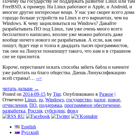
Почему бы государству не поддержать развитие Linux или там
FreeBSD, к примеру. На Linux работают и Apple, и Android, и
многие другие интересные вещи. У нас уже скорее всего дома
гораздо больше устройств на Linux и его вариантах, чем на
Windows. К чему зацикливаться на Windows? Давайте
разрабатывать ПО под Linux, там уже очень много всего
бесплатного написано, вполне уже можно работать даже
вообще ничего нового не разрабатывая. А если, как они
пишут, будет еще и толпа в двадцать тысяч программистов,
так они на Линухе понапишут такого, что нам и в страшном
сне не приснится.
Короче, перестаньте искать способы забить бабла и начните
уже работать на благо общества. Даешь Линуксификацию
всей страны!…
-->
читать дальше →
Posted on
2014-09-15
by
Tigr
.
Опубликовано в
Разное
|
Отмечено
Linux
,
ru
,
Windows
,
государство
,
налог
,
новое
,
отчисления
,
ПО
,
поддержка
,
программное обеспечение
,
разработка
,
Россия
,
субсидии
,
фонд
English
Русский