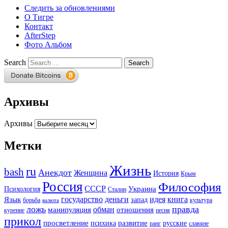
Следить за обновлениями
О Тигре
Контакт
AfterStep
Фото Альбом
Search
Архивы
Архивы
Метки
Жизнь
ru
bash
Анекдот
Женщина
История
Крым
Россия
Философия
СССР
Украина
Психология
Сталин
государство
деньги
идея
книга
Язык
запад
борьба
культура
валюта
ложь
правда
обман
манипуляция
отношения
курение
песня
прикол
просветление
развитие
психика
русские
ранг
славяне