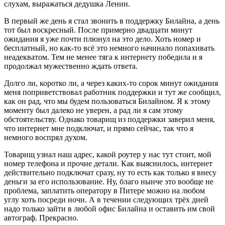
слухам, выражаться дедушка Ленин.
В первый же день я стал звонить в поддержку Билайна, а день
тот был воскресный. После примерно двадцати минут
ожидания я уже почти плюнул на это дело. Хоть номер и
бесплатный, но как-то всё это немного начинало попахивать
неадекватом. Тем не менее тяга к интернету победила и я
продолжал мужественно ждать ответа.
Долго ли, коротко ли, а через каких-то сорок минут ожидания
меня поприветствовал работник поддержки и тут же сообщил,
как он рад, что мы будем пользоваться Билайном. Я к этому
моменту был далеко не уверен, а рад ли я сам этому
обстоятельству. Однако товарищ из поддержки заверил меня,
что интернет мне подключат, и прямо сейчас, так что я
немного воспрял духом.
Товарищ узнал наш адрес, какой роутер у нас тут стоит, мой
номер телефона и прочие детали. Как выяснилось, интернет
действительно подключат сразу, ну то есть как только я внесу
деньги за его использование. Ну, благо нынче это вообще не
проблема, заплатить оператору в Питере можно на любом
углу хоть посреди ночи. А в течении следующих трёх дней
надо только зайти в любой офис Билайна и оставить им свой
автограф. Прекрасно.