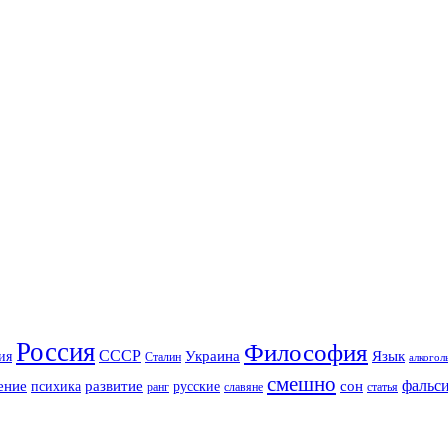
Россия
Философия
СССР
Украина
Язык
ия
Сталин
алкогол
смешно
фальс
ение
развитие
сон
психика
русские
ранг
славяне
статья