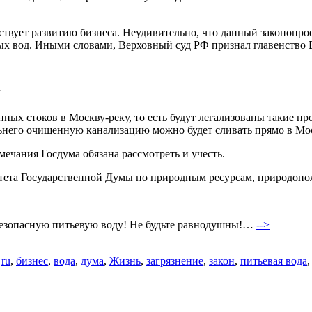
вует развитию бизнеса. Неудивительно, что данный законопроек
 вод. Иными словами, Верховный суд РФ признал главенство В
онных стоков в Москву-реку, то есть будут легализованы такие п
него очищенную канализацию можно будет сливать прямо в Мос
мечания Госдума обязана рассмотреть и учесть.
тета Государственной Думы по природным ресурсам, природопол
а безопасную питьевую воду! Не будьте равнодушны!…
-->
о
ru
,
бизнес
,
вода
,
дума
,
Жизнь
,
загрязнение
,
закон
,
питьевая вода