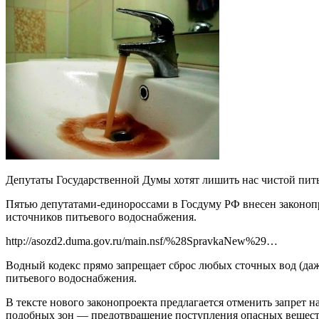
Депутаты Государственной Думы хотят лишить нас чистой пит
Пятью депутатами-единороссами в Госдуму РФ внесен законопр
источников питьевого водоснабжения.
http://asozd2.duma.gov.ru/main.nsf/%28SpravkaNew%29…
Водный кодекс прямо запрещает сброс любых сточных вод (да
питьевого водоснабжения.
В тексте нового законопроекта предлагается отменить запрет 
подобных зон — предотвращение поступления опасных веществ 