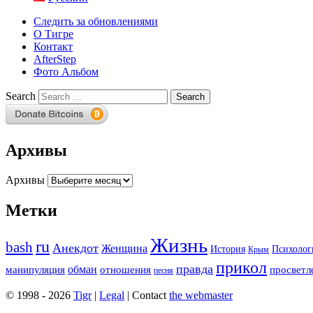
Следить за обновлениями
О Тигре
Контакт
AfterStep
Фото Альбом
Search
Архивы
Архивы
Метки
Жизнь
ru
bash
Анекдот
Женщина
История
Психолог
Крым
прикол
правда
обман
манипуляция
отношения
просветл
песня
© 1998 - 2026
Tigr
|
Legal
| Contact
the webmaster