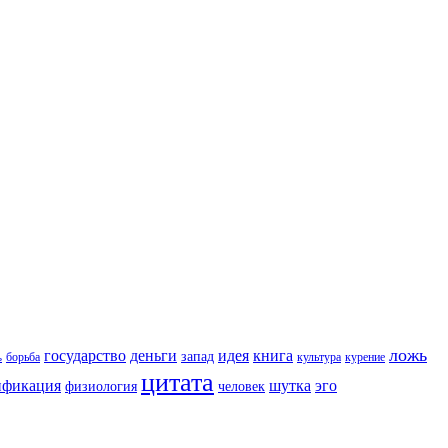
ложь
государство
деньги
идея
книга
запад
борьба
культура
курение
ь
цитата
ификация
шутка
эго
физиология
человек