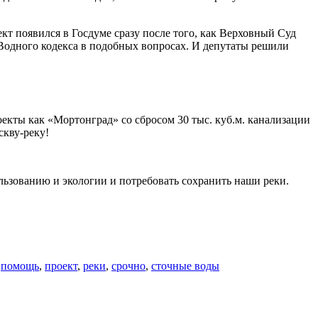
т появился в Госдуме сразу после того, как Верховный Суд
одного кодекса в подобных вопросах. И депутаты решили
роекты как «Мортонград» со сбросом 30 тыс. куб.м. канализации
кву-реку!
ьзованию и экологии и потребовать сохранить наши реки.
,
помощь
,
проект
,
реки
,
срочно
,
сточные воды