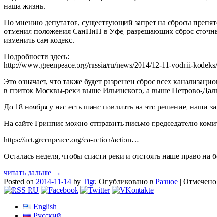
наша жизнь.
По мнению депутатов, существующий запрет на сбросы препятст
отменил положения СанПиН в Уфе, разрешающих сброс сточных
изменить сам кодекс.
Подробности здесь:
http://www.greenpeace.org/russia/ru/news/2014/12-11-vodnii-kodeks/
Это означает, что также будет разрешен сброс всех канализаци
в приток Москвы-реки выше Ильинского, а выше Петрово-Даль
До 18 ноября у нас есть шанс повлиять на это решение, наши за
На сайте Гринпис можно отправить письмо председателю коми
https://act.greenpeace.org/ea-action/action…
Осталась неделя, чтобы спасти реки и отстоять наше право н
читать дальше →
Posted on
2014-11-14
by
Tigr
.
Опубликовано в
Разное
|
Отмечен
English
Русский