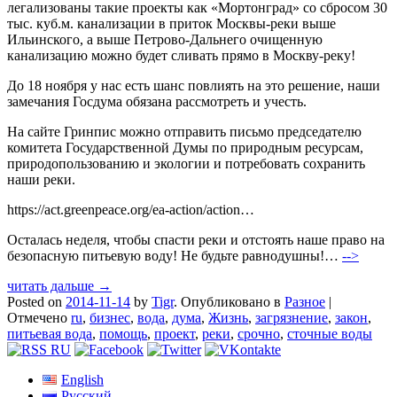
легализованы такие проекты как «Мортонград» со сбросом 30
тыс. куб.м. канализации в приток Москвы-реки выше
Ильинского, а выше Петрово-Дальнего очищенную
канализацию можно будет сливать прямо в Москву-реку!
До 18 ноября у нас есть шанс повлиять на это решение, наши
замечания Госдума обязана рассмотреть и учесть.
На сайте Гринпис можно отправить письмо председателю
комитета Государственной Думы по природным ресурсам,
природопользованию и экологии и потребовать сохранить
наши реки.
https://act.greenpeace.org/ea-action/action…
Осталась неделя, чтобы спасти реки и отстоять наше право на
безопасную питьевую воду! Не будьте равнодушны!…
-->
читать дальше →
Posted on
2014-11-14
by
Tigr
.
Опубликовано в
Разное
|
Отмечено
ru
,
бизнес
,
вода
,
дума
,
Жизнь
,
загрязнение
,
закон
,
питьевая вода
,
помощь
,
проект
,
реки
,
срочно
,
сточные воды
English
Русский