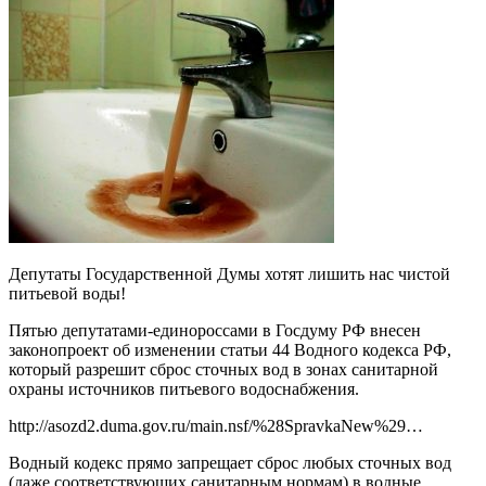
Депутаты Государственной Думы хотят лишить нас чистой
питьевой воды!
Пятью депутатами-единороссами в Госдуму РФ внесен
законопроект об изменении статьи 44 Водного кодекса РФ,
который разрешит сброс сточных вод в зонах санитарной
охраны источников питьевого водоснабжения.
http://asozd2.duma.gov.ru/main.nsf/%28SpravkaNew%29…
Водный кодекс прямо запрещает сброс любых сточных вод
(даже соответствующих санитарным нормам) в водные