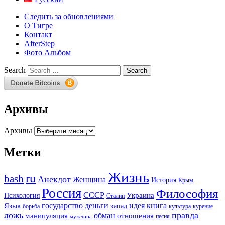
Следить за обновлениями
О Тигре
Контакт
AfterStep
Фото Альбом
Search
Архивы
Архивы
Метки
Жизнь
ru
bash
Анекдот
Женщина
История
Крым
Россия
Философия
СССР
Украина
Психология
Сталин
государство
деньги
идея
книга
Язык
запад
борьба
культура
курение
ложь
правда
обман
манипуляция
отношения
песня
мужчина