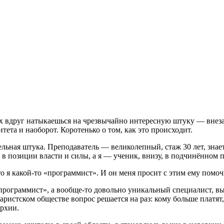
вах вдруг натыкаешься на чрезвычайно интересную штуку — вне
итета и наоборот. Коротенько о том, как это происходит.
ельная штука. Преподаватель — великолепный, стаж 30 лет, знает
в позиции власти и силы, а я — ученик, внизу, в подчинённом п
что я какой-то «программист». И он меня просит с этим ему пом
«программист», а вообще-то довольно уникальный специалист, в
аристском обществе вопрос решается на раз: кому больше платят
архии.