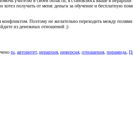
омочь учителю в своей области, я становлюсь выше в иерархии и
 он хотел получить от меня: деньги за обучение и бесплатную по
ся конфликтом. Поэтому не желательно переходить между полями 
ыйдите из денежных отношений ;)
чено
ru
,
авторитет
,
иерархия
,
инверсия
,
отношения
,
пирамида
,
П