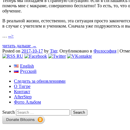
Теперь мы попадаем в странную ситуацию: если я соглашаюсь п
помочь мне с макраме, совершенно бесплатно! То есть, то, что
обучение.
В реальной жизни, естественно, эта ситуация просто закончит
в случае с учителем и учеником. Сначала уже подружитесь и в
…
-->
читать дальше →
Posted on
2017-10-17
by
Tigr
.
Опубликовано в
Философия
|
Отме
English
Русский
Следить за обновлениями
О Тигре
Контакт
AfterStep
Фото Альбом
Search