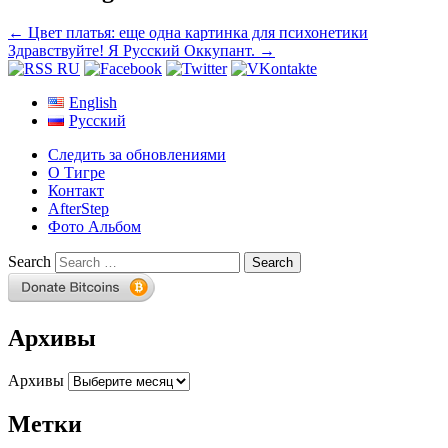
←
Цвет платья: еще одна картинка для психонетики
Здравствуйте! Я Русский Оккупант.
→
English
Русский
Следить за обновлениями
О Тигре
Контакт
AfterStep
Фото Альбом
Search
Архивы
Архивы
Метки