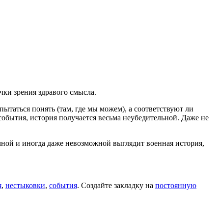
очки зрения здравого смысла.
ытаться понять (там, где мы можем), а соответствуют ли
события, история получается весьма неубедительной. Даже не
ичной и иногда даже невозможной выглядит военная история,
я
,
нестыковки
,
события
. Создайте закладку на
постоянную