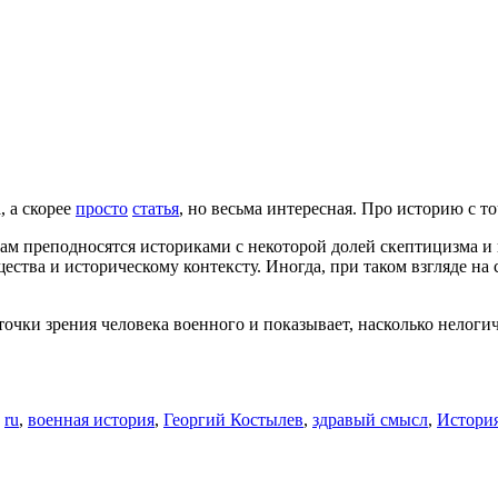
, а скорее
просто
статья
, но весьма интересная. Про историю с т
ам преподносятся историками с некоторой долей скептицизма и п
тва и историческому контексту. Иногда, при таком взгляде на 
точки зрения человека военного и показывает, насколько нелог
о
ru
,
военная история
,
Георгий Костылев
,
здравый смысл
,
Истори