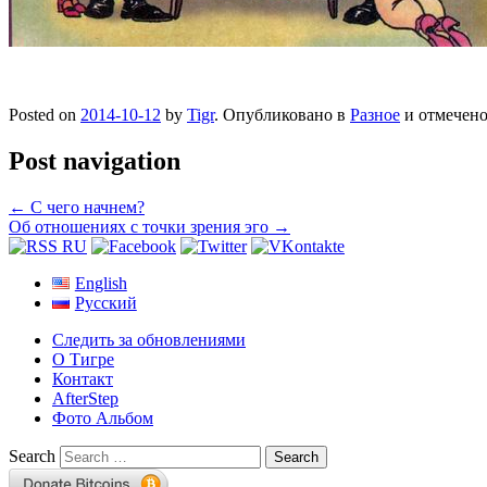
Posted on
2014-10-12
by
Tigr
. Опубликовано в
Разное
и отмечен
Post navigation
←
С чего начнем?
Об отношениях с точки зрения эго
→
English
Русский
Следить за обновлениями
О Тигре
Контакт
AfterStep
Фото Альбом
Search