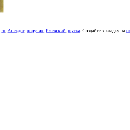
о
ru
,
Анекдот
,
поручик
,
Ржевский
,
шутка
. Создайте закладку на
п