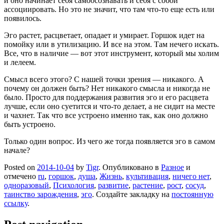
и оно начинает себя самоосознавать и себя с собой
ассоциировать. Но это не значит, что там что-то еще есть или
появилось.
Эго растет, расцветает, опадает и умирает. Горшок идет на
помойку или в утилизацию. И все на этом. Там нечего искать.
Все, что в наличие — вот этот инструмент, который мы холим
и лелеем.
Смысл всего этого? С нашей точки зрения — никакого. А
почему он должен быть? Нет никакого смысла и никогда не
было. Просто для поддержания развития эго и его расцвета
лучше, если оно суетится и что-то делает, а не сидит на месте
и чахнет. Так что все устроено именно так, как оно должно
быть устроено.
Только один вопрос. Из чего же тогда появляется эго в самом
начале?
Posted on
2014-10-04
by
Tigr
. Опубликовано в
Разное
и
отмечено
ru
,
горшок
,
душа
,
Жизнь
,
культивация
,
ничего нет
,
одноразовый
,
Психология
,
развитие
,
растение
,
рост
,
сосуд
,
таинство зарождения
,
эго
. Создайте закладку на
постоянную
ссылку
.