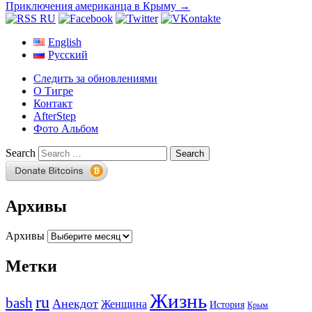
Приключения американца в Крыму
→
English
Русский
Следить за обновлениями
О Тигре
Контакт
AfterStep
Фото Альбом
Search
Архивы
Архивы
Метки
Жизнь
ru
bash
Анекдот
Женщина
История
Крым