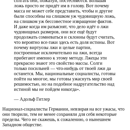
солгать они, пожалуй, постесняются. Большая
ложь просто не придёт им в голову. Вот почему
масса не может себе представить, чтобы и другие
были способны на слишком уж чудовищную ложь,
на слишком уж бессовестное извращение фактов.
И даже когда им разъяснят, что дело идёт о лжи
чудовищных размеров, они все ещё будут
продолжать сомневаться и склонны будут считать,
что вероятно все-таки здесь есть доля истины. Вот
почему виртуозы лжи и целые партии,
построенные исключительно на лжи, всегда
прибегают именно к этому методу. Лжецы эти
прекрасно знают это свойство массы. Солги
только посильней — что-нибудь от твоей лжи да
останется. Мы, национальные социалисты, готовы
пойти на многое, мы готовы ужаснуть мир своей
решимостью, но на подобное надругательство над
истиной мы не пойдем никогда».
— Адольф Гитлер
Национал-социалисты Германии, невзирая на все ужасы, что
они творили, тем не менее сохраняли для себя некоторые
пределы. Чего не скажешь, к сожалению, о нынешнем
Западном обществе.