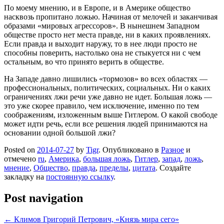
По моему мнению, и в Европе, и в Америке общество
насквозь пропитано ложью. Начиная от мелочей и заканчивая
образами «мировых агрессоров». В нынешнем Западном
обществе просто нет места правде, ни в каких проявлениях.
Если правда и выходит наружу, то в нее люди просто не
способны поверить, настолько она не стыкуется ни с чем
остальным, во что принято верить в обществе.
На Западе давно лишились «тормозов» во всех областях —
профессиональных, политических, социальных. Ни о каких
ограничениях лжи речи уже давно не идет. Большая ложь —
это уже скорее правило, чем исключение, именно по тем
соображениям, изложенным выше Гитлером. О какой свободе
может идти речь, если все решения людей принимаются на
основании одной большой лжи?
Posted on
2014-07-27
by
Tigr
. Опубликовано в
Разное
и
отмечено
ru
,
Америка
,
большая ложь
,
Гитлер
,
запад
,
ложь
,
мнение
,
Общество
,
правда
,
пределы
,
цитата
. Создайте
закладку на
постоянную ссылку
.
Post navigation
←
Климов Григорий Петрович, «Князь мира сего»