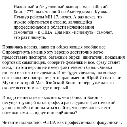
Надежный и безусловный вывод – малазийский
Боинг 777, вылетевший из Амстердама в Куала-
Лумпур рейсом МН 17, исчез. А раз исчез, то
нужно обратиться к стране, являющейся
профессионалом в области исчезновения
самолетов – к США. Для них «исчезнуть» самолет,
это раз плюнуть.
Появилась версия, наконец объясняющая вообще всё.
Опровергнуть именно эту версию достаточно легко:
предоставьте паспорта, багажные бирки, двигатели, показания
бортовых самописцев, соберите фюзеляж и всё, сразу станет
ясно, что эта версия не имеет фактической базы. Однако
ничего из этого не сделано. И не будет сделано, поскольку
есть сильное подозрение, что прав именно Юрий Игнатьевич
Мухин и второй Малайзийский Боинг теперь уже далеко —
скорее всего там же, где и первый.
И надо не пытаться выяснить, чем сбивали Боинг в
несуществующей катастрофе, а расследовать фактический
угон самолёта и попытаться найти, что случилось с его
пассажирами — вдруг они ещё живы?
Читайте полностью: «США как профессионалы-фокусники«.