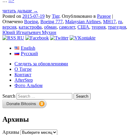
…
-->
читать дальше →
Posted on
2015-07-19
by
Tigr
.
Опубликовано в
Разное
|
Отмечено
Boeing
,
Boeing 777
,
Malaysian Airlines
,
MH17
,
ru
,
версия
,
катастрофа
,
обман
,
самолет
,
США
,
теория
,
трагедия
,
Юрий Игнатьевич Мухин
English
Русский
Следить за обновлениями
О Тигре
Контакт
AfterStep
Фото Альбом
Search
Архивы
Архивы