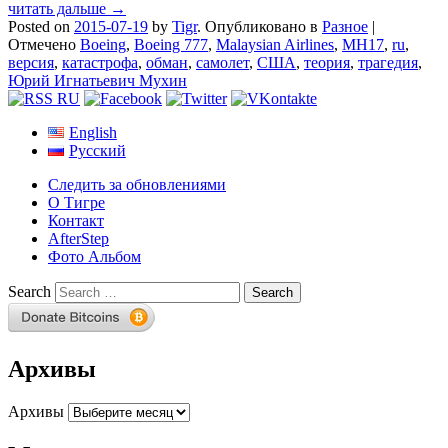
читать дальше →
Posted on
2015-07-19
by
Tigr
.
Опубликовано в
Разное
|
Отмечено
Boeing
,
Boeing 777
,
Malaysian Airlines
,
MH17
,
ru
,
версия
,
катастрофа
,
обман
,
самолет
,
США
,
теория
,
трагедия
,
Юрий Игнатьевич Мухин
English
Русский
Следить за обновлениями
О Тигре
Контакт
AfterStep
Фото Альбом
Search
Архивы
Архивы