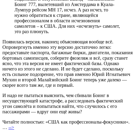
Боинг 777, вылетевший из Амстердама в Куала-
Лумпур рейсом МН 17, исчез. А раз исчез, то
нужно обратиться к стране, являющейся
профессионалом в области исчезновения
самолетов – к США. Для них «исчезнуть» самолет,
это раз плюнуть.
Появилась версия, наконец объясняющая вообще всё.
Опровергнуть именно эту версию достаточно легко:
предоставьте паспорта, багажные бирки, двигатели, показания
бортовых самописцев, соберите фюзеляж и всё, сразу станет
ясно, что эта версия не имеет фактической базы. Однако
ничего из этого не сделано. И не будет сделано, поскольку
есть сильное подозрение, что прав именно Юрий Игнатьевич
Мухин и второй Малайзийский Боинг теперь уже далеко —
скорее всего там же, где и первый.
И надо не пытаться выяснить, чем сбивали Боинг в
несуществующей катастрофе, а расследовать фактический
угон самолёта и попытаться найти, что случилось с его
пассажирами — вдруг они ещё живы?
Читайте полностью: «США как профессионалы-фокусники«.
…
-->