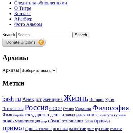
Следить за обновлениями
О Тигре
Контакт
AfterStep
Фото Альбом
Search
Архивы
Архивы
Метки
Жизнь
ru
bash
Анекдот
Женщина
История
Крым
Россия
Философия
СССР
Украина
Психология
Сталин
государство
деньги
идея
книга
Язык
запад
борьба
культура
курение
ложь
правда
обман
манипуляция
отношения
песня
мир
прикол
просветление
развитие
психика
русские
ранг
славяне