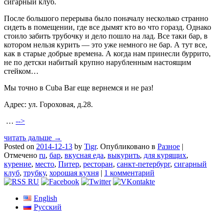
сигарный клуб.
После большого перерыва было поначалу несколько странно
сидеть в помещении, где все дымят кто во что горазд. Однако
стоило забить трубочку и дело пошло на лад. Все таки бар, в
котором нельзя курить — это уже немного не бар. А тут все,
как в старые добрые времена. А когда нам принесли буррито,
не по детски набитый крупно нарубленным настоящим
стейком…
Мы точно в Cuba Bar еще вернемся и не раз!
Адрес: ул. Гороховая, д.28.
…
-->
читать дальше →
Posted on
2014-12-13
by
Tigr
.
Опубликовано в
Разное
|
Отмечено
ru
,
бар
,
вкусная еда
,
выкурить
,
для курящих
,
курение
,
место
,
Питер
,
ресторан
,
санкт-петербург
,
сигарный
клуб
,
трубку
,
хорошая кухня
|
1 комментарий
English
Русский