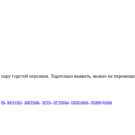
, пару горстей персиков. Тщательно вымыть, можно не перемешив
о
ru
,
вкусно
,
завтрак
,
лето
,
огурцы
,
персики
,
помидоры