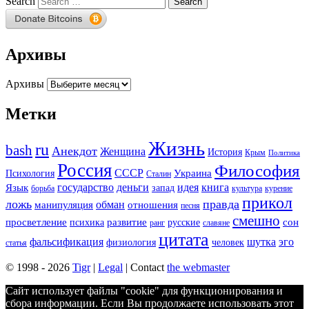
Search
Архивы
Архивы
Метки
Жизнь
ru
bash
Анекдот
Женщина
История
Крым
Политика
Россия
Философия
СССР
Украина
Психология
Сталин
государство
деньги
идея
книга
Язык
запад
борьба
культура
курение
прикол
ложь
правда
обман
манипуляция
отношения
песня
смешно
просветление
развитие
сон
психика
русские
ранг
славяне
цитата
фальсификация
шутка
эго
физиология
человек
статья
© 1998 - 2026
Tigr
|
Legal
| Contact
the webmaster
Сайт использует файлы "cookie" для функционирования и
сбора информации. Если Вы продолжаете использовать этот