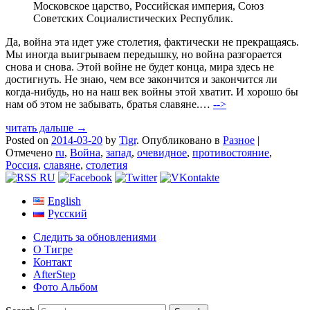
Московское царство, Российская империя, Союз
Советских Социалистических Республик.
Да, война эта идет уже столетия, фактически не прекращаясь.
Мы иногда выигрываем передышку, но война разгорается
снова и снова. Этой войне не будет конца, мира здесь не
достигнуть. Не знаю, чем все закончится и закончится ли
когда-нибудь, но на наш век войны этой хватит. И хорошо бы
нам об этом не забывать, братья славяне.…
-->
читать дальше →
Posted on
2014-03-20
by
Tigr
.
Опубликовано в
Разное
|
Отмечено
ru
,
Война
,
запад
,
очевидное
,
противостояние
,
Россия
,
славяне
,
столетия
English
Русский
Следить за обновлениями
О Тигре
Контакт
AfterStep
Фото Альбом