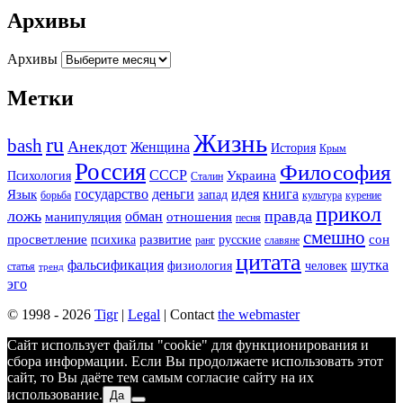
Архивы
Архивы
Метки
Жизнь
ru
bash
Анекдот
Женщина
История
Крым
Россия
Философия
СССР
Украина
Психология
Сталин
государство
деньги
идея
книга
Язык
запад
борьба
культура
курение
прикол
ложь
правда
обман
манипуляция
отношения
песня
смешно
просветление
развитие
сон
психика
русские
ранг
славяне
цитата
фальсификация
шутка
физиология
человек
статья
тренд
эго
© 1998 - 2026
Tigr
|
Legal
| Contact
the webmaster
Сайт использует файлы "cookie" для функционирования и
сбора информации. Если Вы продолжаете использовать этот
сайт, то Вы даёте тем самым согласие сайту на их
использование.
Да