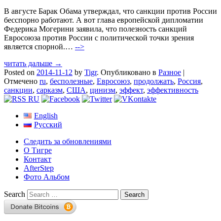
В августе Барак Обама утверждал, что санкции против России
бесспорно работают. А вот глава европейской дипломатии
Федерика Могерини заявила, что полезность санкций
Евросоюза против России с политической точки зрения
является спорной.…
-->
читать дальше →
Posted on
2014-11-12
by
Tigr
.
Опубликовано в
Разное
|
Отмечено
ru
,
бесполезные
,
Евросоюз
,
продолжать
,
Россия
,
санкции
,
сарказм
,
США
,
цинизм
,
эффект
,
эффективность
English
Русский
Следить за обновлениями
О Тигре
Контакт
AfterStep
Фото Альбом
Search