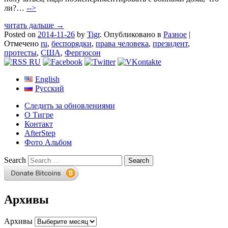
ли?…
-->
читать дальше →
Posted on
2014-11-26
by
Tigr
.
Опубликовано в
Разное
|
Отмечено
ru
,
беспорядки
,
права человека
,
президент
,
протесты
,
США
,
Фергюсон
English
Русский
Следить за обновлениями
О Тигре
Контакт
AfterStep
Фото Альбом
Search
Архивы
Архивы