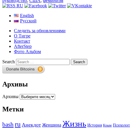
руководство
,
США
,
феминизм
English
Русский
Следить за обновлениями
О Тигре
Контакт
AfterStep
Фото Альбом
Search
Архивы
Архивы
Метки
Жизнь
ru
bash
Анекдот
Женщина
История
Психолог
Крым