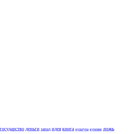
ложь
государство
деньги
идея
книга
запад
культура
курение