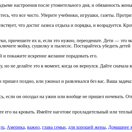
дъеме настроения после утомительного дня, и обязанность жены
есь, что все чисто. Уберите учебники, игрушки, газеты. Протри
твует, что достиг оазиса отдыха и порядка, и возрадуется. Кром
ки, причешите их и, если это нужно, переоденьте. Дети — это м
лючите мойку, сушилку и пылесос. Постарайтесь убедить детей 
ой и покажите искренне желание порадовать его.
 но не делайте это в момент, когда он вернулся. Дайте сначала 
н пришел поздно, или ужинал и развлекался без вас. Ваша задача
, если он опоздал на ужин или вообще не пришел ночевать. Отне
жите его на кровать. Имейте наготове прохладительный или теп
о
ru
,
Америка
,
важно
,
глава семьи
,
для хорошей жены
,
Домашнее х