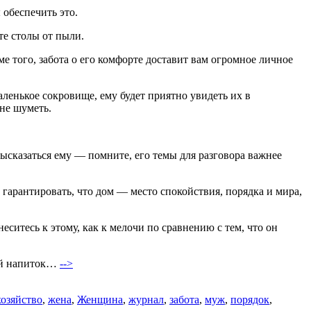
 обеспечить это.
те столы от пыли.
е того, забота о его комфорте доставит вам огромное личное
аленькое сокровище, ему будет приятно увидеть их в
не шуметь.
высказаться ему — помните, его темы для разговора важнее
: гарантировать, что дом — место спокойствия, порядка и мира,
ситесь к этому, как к мелочи по сравнению с тем, что он
лый напиток…
-->
озяйство
,
жена
,
Женщина
,
журнал
,
забота
,
муж
,
порядок
,