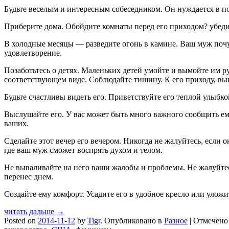
Будьте веселым и интересным собеседником. Он нуждается в по
Приберите дома. Обойдите комнаты перед его приходом? убедит
В холодные месяцы — разведите огонь в камине. Ваш муж почувс
удовлетворение.
Позаботьтесь о детях. Маленьких детей умойте и вымойте им ру
соответствующем виде. Соблюдайте тишину. К его приходу, вык
Будьте счастливы видеть его. Приветствуйте его теплой улыбк
Выслушайте его. У вас может быть много важного сообщить ему,
ваших.
Сделайте этот вечер его вечером. Никогда не жалуйтесь, если о
где ваш муж сможет воспрять духом и телом.
Не вываливайте на него ваши жалобы и проблемы. Не жалуйтесь
перенес днем.
Создайте ему комфорт. Усадите его в удобное кресло или уло
читать дальше →
Posted on
2014-11-12
by
Tigr
.
Опубликовано в
Разное
|
Отмечен