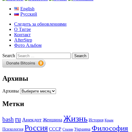
English
Русский
Следить за обновлениями
О Тигре
Контакт
AfterStep
Фото Альбом
Search
Архивы
Архивы
Метки
Жизнь
ru
bash
Анекдот
Женщина
История
Крым
Россия
Философия
СССР
Украина
Психология
Сталин