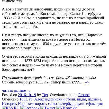
сомневается.
А вот не хотите ли альбомчик, изданный за год до этих
событий, именуемый «Костюмы и виды Санкт-Петербурга
1833 г.»? И в нём, вы удивитесь, не только Александрийский
столп уже стоит как ни в чём не бывало, но и парад-то уже…
это… того… прошёл.
Ну и теперь нас уже нисколько не удивит то, что «Нарвские
ворота» — Триумфальная арка на дороге в Петергоф —
построенная к тому же 1834 году, тоже уже стоит как ни в чём
ни бывало в году 1833:
О чём это говорит? Когда находятся нестыковки в ближайшей
истории — а 1833-1834 год всё-таки по историческим меркам
был совсем недавно — то чему мы можем верить в истории
более древних лет?
По мотивам фотографий из альбома «Костюмы и виды
Санкт-Петербурга 1833 г.», автор
humus777
.
…
-->
читать дальше →
Posted on
2016-10-19
by
Tigr
.
Опубликовано в
Разное
|
Отмечено
1833
,
ru
,
Александрийский столп
,
виды
,
издание
,
История
,
Нарвские ворота
,
санкт-петербург
,
фальсификация