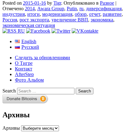
Posted on
2015-01-16
by
Tigr
.
Опубликовано в
Разное
|
Отмечено
2014
,
Awara Group
,
Putin
,
ru
,
диверсификация
,
индустрия
,
итоги
,
модернизация
,
обзор
,
отчет
,
развитие
,
Россия
,
рост экспорта
,
увеличение ВВП
,
экономика
,
экономическая ситуация
English
Русский
Следить за обновлениями
О Тигре
Контакт
AfterStep
Фото Альбом
Search
Архивы
Архивы