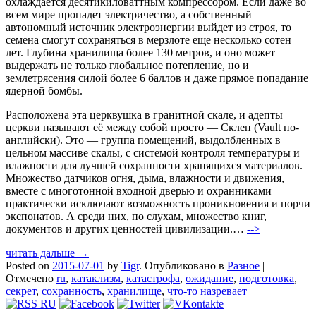
охлаждается десятикиловаттным компрессором. Если даже во
всем мире пропадет электричество, а собственный
автономный источник электроэнергии выйдет из строя, то
семена смогут сохраняться в мерзлоте еще несколько сотен
лет. Глубина хранилища более 130 метров, и оно может
выдержать не только глобальное потепление, но и
землетрясения силой более 6 баллов и даже прямое попадание
ядерной бомбы.
Расположена эта церквушка в гранитной скале, и адепты
церкви называют её между собой просто — Склеп (Vault по-
английски). Это — группа помещений, выдолбленных в
цельном массиве скалы, с системой контроля температуры и
влажности для лучшей сохранности хранящихся материалов.
Множество датчиков огня, дыма, влажности и движения,
вместе с многотонной входной дверью и охранниками
практически исключают возможность проникновения и порчи
экспонатов. А среди них, по слухам, множество книг,
документов и других ценностей цивилизации.…
-->
читать дальше →
Posted on
2015-07-01
by
Tigr
.
Опубликовано в
Разное
|
Отмечено
ru
,
катаклизм
,
катастрофа
,
ожидание
,
подготовка
,
секрет
,
сохранность
,
хранилище
,
что-то назревает