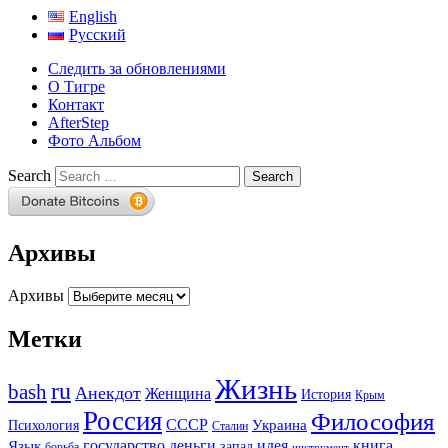
English
Русский
Следить за обновлениями
О Тигре
Контакт
AfterStep
Фото Альбом
Search
Архивы
Архивы
Метки
Жизнь
ru
bash
Анекдот
Женщина
История
Крым
Россия
Философия
СССР
Украина
Психология
Сталин
государство
деньги
идея
книга
Язык
запад
борьба
инструмент