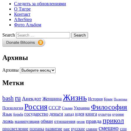
Следить за обновлениями
О Тигре
Контакт
AfterStep
Фото Альбом
Search
Архивы
Архивы
Метки
Жизнь
ru
bash
Анекдот
Женщина
История
Крым
Политика
Россия
Философия
СССР
Украина
Психология
Сталин
государство
деньги
идея
книга
Язык
запад
борьба
культура
курение
прикол
ложь
правда
обман
манипуляция
отношения
песня
смешно
просветление
развитие
сон
психика
русские
ранг
славяне