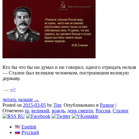
Кто бы что бы ни думал и ни говорил, одного отрицать нельзя
— Сталин был великим человеком, построившим великую
державу.
…
-->
читать дальше →
Posted on
2015-03-05
by
Tigr
.
Опубликовано в
Разное
|
Отмечено
ru
,
великий
,
вождь
,
день смерти
,
Россия
,
Сталин
English
Русский