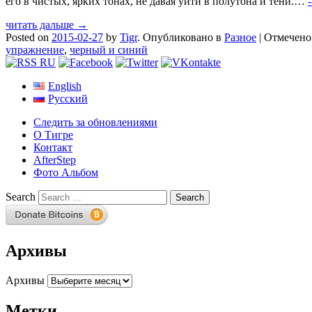
его в чистых, ярких тонах, не давая уйти в полутона и тени.…
читать дальше →
Posted on
2015-02-27
by
Tigr
.
Опубликовано в
Разное
|
Отмечен
упражнение
,
черный и синий
English
Русский
Следить за обновлениями
О Тигре
Контакт
AfterStep
Фото Альбом
Search
Архивы
Архивы
Метки