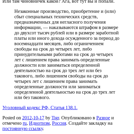
Или там чиновничек какой? Ага, вот тут вы и попали.
Незаконные производство, приобретение и (или)
сбыт специальных технических средств,
предназначенных для негласного получения
информации, — наказываются штрафом в размере
до двухсот тысяч рублей или в размере заработной
платы или иного дохода осужденного за период до
восемнадцати месяцев, либо ограничением
свободы на срок до четырех лет, либо
принудительными работами на срок до четырех
лет с лишением права занимать определенные
должности или заниматься определенной
деятельностью на срок до трех лет или без
такового, либо лишением свободы на срок до
четырех лет с лишением права занимать
определенные должности или заниматься
определенной деятельностью на срок до трех лет
или без такового.
Уголовный кодекс РФ, Статья 138.1.
Posted on
2012-10-17
by
Tigr
. Опубликовано в
Разное
и
отмечено
ru
,
Идиотизм
,
Россия
. Создайте закладку на
постоянную ссылку
.