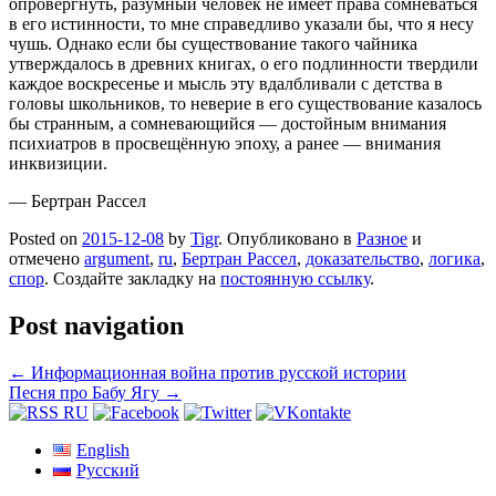
опровергнуть, разумный человек не имеет права сомневаться
в его истинности, то мне справедливо указали бы, что я несу
чушь. Однако если бы существование такого чайника
утверждалось в древних книгах, о его подлинности твердили
каждое воскресенье и мысль эту вдалбливали с детства в
головы школьников, то неверие в его существование казалось
бы странным, а сомневающийся — достойным внимания
психиатров в просвещённую эпоху, а ранее — внимания
инквизиции.
— Бертран Рассел
Posted on
2015-12-08
by
Tigr
. Опубликовано в
Разное
и
отмечено
argument
,
ru
,
Бертран Рассел
,
доказательство
,
логика
,
спор
. Создайте закладку на
постоянную ссылку
.
Post navigation
←
Информационная война против русской истории
Песня про Бабу Ягу
→
English
Русский