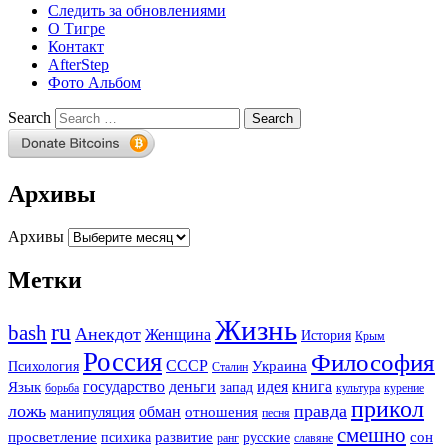
Следить за обновлениями
О Тигре
Контакт
AfterStep
Фото Альбом
Search
Архивы
Архивы
Метки
Жизнь
ru
bash
Анекдот
Женщина
История
Крым
Россия
Философия
СССР
Украина
Психология
Сталин
государство
деньги
идея
книга
Язык
запад
борьба
культура
курение
прикол
ложь
правда
обман
манипуляция
отношения
песня
смешно
просветление
развитие
сон
психика
русские
ранг
славяне