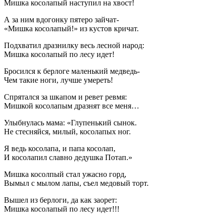
Мишка косолапый наступил на хвост!
А за ним вдогонку пятеро зайчат-
«Мишка косолапый!» из кустов кричат.
Подхватил дразнилку весь лесной народ:
Мишка косолапый по лесу идет!
Бросился к берлоге маленький медведь-
Чем такие ноги, лучше умереть!
Спрятался за шкапом и ревет ревмя:
Мишкой косолапым дразнят все меня…
Улыбнулась мама: «Глупенький сынок.
Не стесняйся, милый, косолапых ног.
Я ведь косолапа, и папа косолап,
И косолапил славно дедушка Потап.»
Мишка косолпый стал ужасно горд,
Вымыл с мылом лапы, съел медовый торт.
Вышел из берлоги, да как заорет:
Мишка косолапый по лесу идет!!!