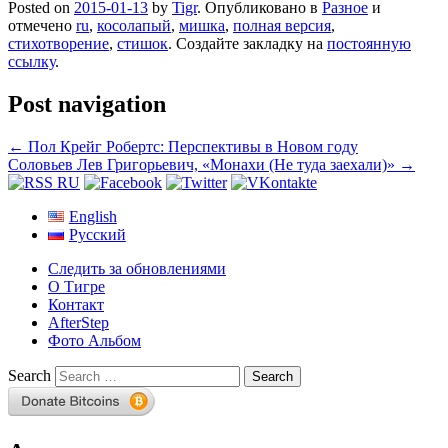
Posted on
2015-01-13
by
Tigr
. Опубликовано в
Разное
и
отмечено
ru
,
косолапый
,
мишка
,
полная версия
,
стихотворение
,
стишок
. Создайте закладку на
постоянную
ссылку
.
Post navigation
←
Пол Крейг Робертс: Перспективы в Новом году
Соловьев Лев Григорьевич, «Монахи (Не туда заехали)»
→
English
Русский
Следить за обновлениями
О Тигре
Контакт
AfterStep
Фото Альбом
Search