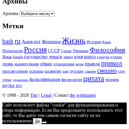
Архивы
Архивы
Метки
Жизнь
ru
bash
Анекдот
Женщина
История
Крым
Россия
Философия
СССР
Украина
Психология
Сталин
государство
деньги
идея
книга
Язык
запад
борьба
культура
курение
прикол
ложь
правда
обман
манипуляция
отношения
песня
смешно
просветление
развитие
сон
психика
русские
ранг
славяне
цитата
фальсификация
физиология
человек
статья
управление
шутка
эго
© 1998 - 2026
Tigr
|
Legal
| Contact
the webmaster
Сайт использует файлы "cookie" для функционирования и
сбора информации. Если Вы продолжаете использовать этот
сайт, то Вы даёте тем самым согласие сайту на их
использование.
Да