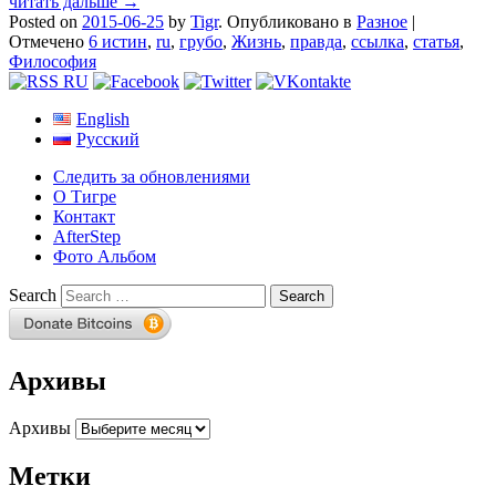
читать дальше →
Posted on
2015-06-25
by
Tigr
.
Опубликовано в
Разное
|
Отмечено
6 истин
,
ru
,
грубо
,
Жизнь
,
правда
,
ссылка
,
статья
,
Философия
English
Русский
Следить за обновлениями
О Тигре
Контакт
AfterStep
Фото Альбом
Search
Архивы
Архивы
Метки