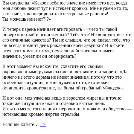
Вы смущены: «Какое гребаное значение имеет это все, когда
моя любовь лежит тут и истекает кровью! Мне нужен кто-то,
кто знает, как оперировать огнестрельные ранения!
Ты можешь или нет?!?»
И теперь парень начинает агитировать — чего ты такой
поверхностный и эгоистичный? Тебя что? Не волнуют все эти
его отличные качества? Ты не слышал, что он сказал тебе, что
он всегда помнит день рождения своей девушки? И в свете
всех этих крутых штук, неужели действительно имеет
значение, умеет ли он оперировать?
В этот момент вы вскочите, схватите его своими
окровавленными руками за плечи, встряхнете и заорете: «Да,
ничего из этого дерьма не имеет значения, потому что это
особенная ситуация, и мне нужен кто-то, кто может
остановить кровотечение, ты больной гребаный ублюдок».
И вот она, моя ужасная вещь о взрослом мире: вы в точно
такой же ситуации каждый отдельно взятый день.
И вы на месте того парня с перочинным ножом, а общество —
истекающая кровью жертва стрельбы.
Если вы хотите…
-->