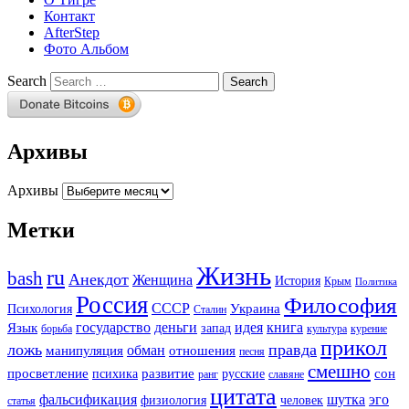
Контакт
AfterStep
Фото Альбом
Search
Архивы
Архивы
Метки
Жизнь
ru
bash
Анекдот
Женщина
История
Крым
Политика
Россия
Философия
СССР
Украина
Психология
Сталин
государство
деньги
идея
книга
Язык
запад
борьба
культура
курение
прикол
ложь
правда
обман
манипуляция
отношения
песня
смешно
просветление
развитие
сон
психика
русские
ранг
славяне
цитата
фальсификация
шутка
эго
физиология
человек
статья