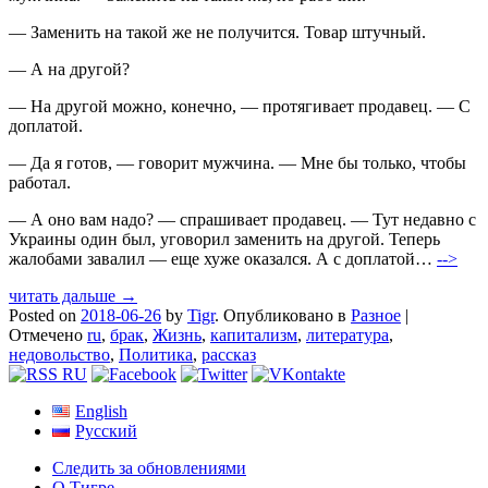
— Заменить на такой же не получится. Товар штучный.
— А на другой?
— На другой можно, конечно, — протягивает продавец. — С
доплатой.
— Да я готов, — говорит мужчина. — Мне бы только, чтобы
работал.
— А оно вам надо? — спрашивает продавец. — Тут недавно с
Украины один был, уговорил заменить на другой. Теперь
жалобами завалил — еще хуже оказался. А с доплатой…
-->
читать дальше →
Posted on
2018-06-26
by
Tigr
.
Опубликовано в
Разное
|
Отмечено
ru
,
брак
,
Жизнь
,
капитализм
,
литература
,
недовольство
,
Политика
,
рассказ
English
Русский
Следить за обновлениями
О Тигре