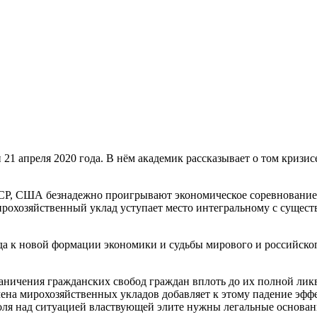
21 апреля 2020 года. В нём академик рассказывает о том кризисе
ССР, США безнадежно проигрывают экономическое соревнование 
рохозяйственный уклад уступает место интегральному с сущес
а к новой формации экономики и судьбы мирового и российского 
раничения гражданских свобод граждан вплоть до их полной ли
мена мирохозяйственных укладов добавляет к этому падение эфф
оля над ситуацией властвующей элите нужны легальные основан