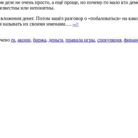
м деле не очень просто, а ещё проще, но почему-то мало кто дем
еизвестны или непонятны.
е вложения денег. Потом зашёл разговор о «побаловаться» на ка
ём называть их своими именами.…
-->
чено
ru
,
акции
,
биржа
,
деньги
,
правила игры
,
спекуляция
,
финан