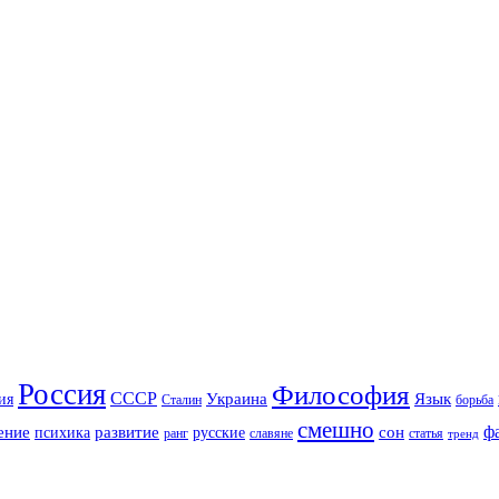
Россия
Философия
СССР
Украина
Язык
ия
Сталин
борьба
смешно
ф
ение
развитие
сон
психика
русские
ранг
славяне
статья
тренд