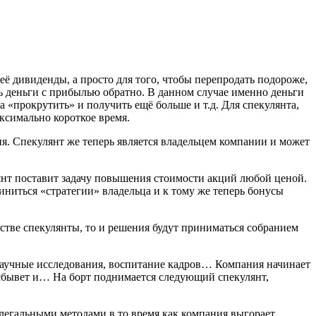
неё дивиденды, а просто для того, чтобы перепродать подороже,
ть деньги с прибылью обратно. В данном случае именно деньги
а «прокрутить» и получить ещё больше и т.д. Для спекулянта,
ксимально короткое время.
ия. Спекулянт же теперь является владельцем компании и может
лянт поставит задачу повышения стоимости акций любой ценой.
иниться «стратегии» владельца и к тому же теперь бонусы
стве спекулянты, то и решения будут приниматься собранием
 научные исследования, воспитание кадров… Компания начинает
 сбывет и… На борт поднимается следующий спекулянт,
егальными методами в то время как компания выгорает