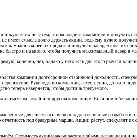
й покупает их не затем, чтобы владеть компанией и получать с 
ца не имеет смысла долго держать акции, ведь ему нужно получи
ы как можно скорее их продать и получить навар, чтобы их снов
е быстро и на много, чтобы получить максимальный навар в ма
ямую, конечно, нет, однако у него есть для этого рычаги влиян
ководства компании долгосрочной стабильной доходности, спеку
 перспективе. Руководство компании, естественно, должно подч
ство теперь извернётся, чтобы достичь требуемого.
лежит тысячам людей или другим компаниям. Если они в большин
ссмысленные для спекулянта вещи как долгосрочные разработки,
ю отчётность под бравурные марши. Акции растут, спекулянт их
ырём. Стоимость акций накачивается любыми легальными и нел