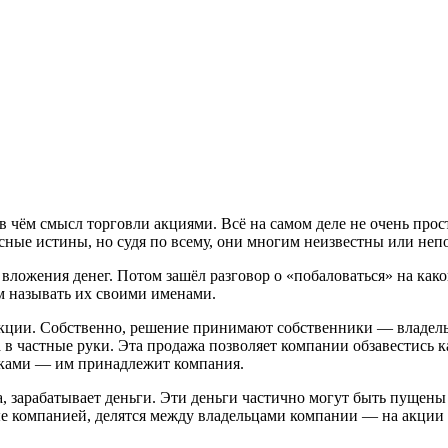
в чём смысл торговли акциями. Всё на самом деле не очень прос
исные истины, но судя по всему, они многим неизвестны или неп
е вложения денег. Потом зашёл разговор о «побаловаться» на ка
м называть их своими именами.
акции. Собственно, решение принимают собственники — владел
 частные руки. Эта продажа позволяет компании обзавестись ка
иками — им принадлежит компания.
, зарабатывает деньги. Эти деньги частично могут быть пущены
ные компанией, делятся между владельцами компании — на акции