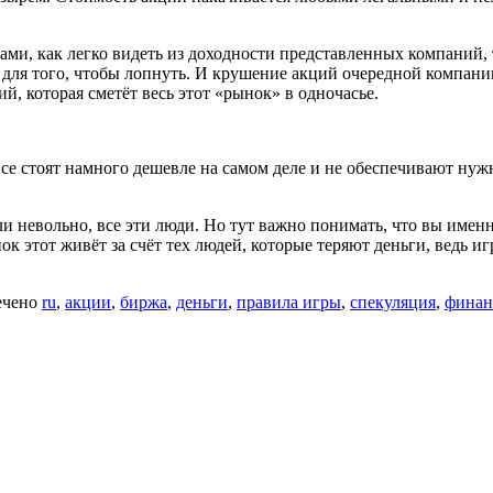
ами, как легко видеть из доходности представленных компаний, 
для того, чтобы лопнуть. И крушение акций очередной компании
, которая сметёт весь этот «рынок» в одночасье.
се стоят намного дешевле на самом деле и не обеспечивают нуж
и невольно, все эти люди. Но тут важно понимать, что вы именн
к этот живёт за счёт тех людей, которые теряют деньги, ведь иг
ечено
ru
,
акции
,
биржа
,
деньги
,
правила игры
,
спекуляция
,
фина