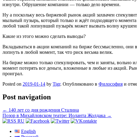
изнутри. Обрушение компании — только дело времени.
Ну а поскольку весь биржевой рынок акций захвачен спекулянт
мыльный пузырь, который только и ждёт подходящего момента 
любой такой лопнувший пузырёк может вызвать волну крушений
Какие из этого можно сделать выводы?
Вкладываться в акции компаний на бирже бессмысленно, они в
лопнуть в любой момент, так что риск весьма велик.
На бирже можно только спекулировать, чем и заняты, вольно ил
момент потерять все деньги, вложенные в любые из акций. Рыно
проиграл.
Posted on
2019-01-14
by
Tigr
. Опубликовано в
Философия
и отм
Post navigation
←
140 лет со дня рождения Сталина
Позор в Михайловском театре: Иоланта Жолдака
→
English
Русский