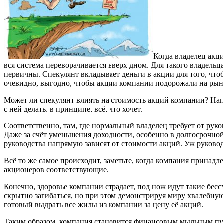
Когда владелец акци
вся система переворачивается вверх дном. Для такого владель
первичны. Спекулянт вкладывает деньги в акции для того, чтоб
очевидно, выгодно, чтобы акции компании подорожали на рынк
Может ли спекулянт влиять на стоимость акций компании? Напр
с ней делать, в принципе, всё, что хочет.
Соответственно, там, где нормальный владелец требует от ру
Даже за счёт уменьшения доходности, особенно в долгосрочной
руководства напрямую зависят от стоимости акций. Уж руковод
Всё то же самое происходит, заметьте, когда компания принад
акционеров соответствующие.
Конечно, здоровье компании страдает, под нож идут такие бе
скрытно загибаться, но при этом демонстрируя миру хвалебну
готовый выдрать все жилы из компании за цену её акций.
Таким образом, компания становится финансовым мыльным пуз