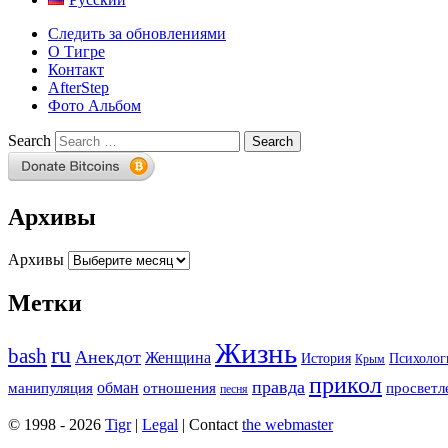
Следить за обновлениями
О Тигре
Контакт
AfterStep
Фото Альбом
Search
Архивы
Архивы
Метки
Жизнь
ru
bash
Анекдот
Женщина
История
Психолог
Крым
прикол
правда
обман
манипуляция
отношения
просветл
песня
© 1998 - 2026
Tigr
|
Legal
| Contact
the webmaster